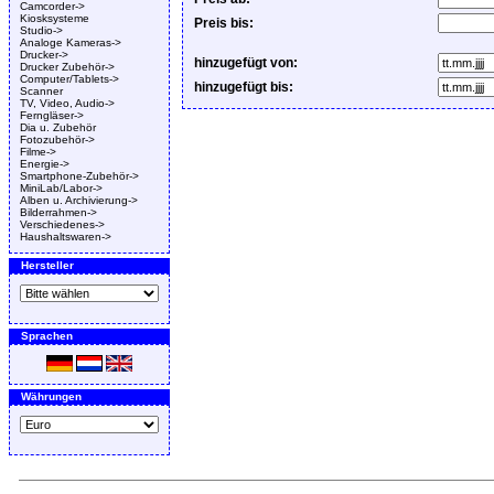
Camcorder->
Kiosksysteme
Preis bis:
Studio->
Analoge Kameras->
Drucker->
hinzugefügt von:
Drucker Zubehör->
Computer/Tablets->
hinzugefügt bis:
Scanner
TV, Video, Audio->
Ferngläser->
Dia u. Zubehör
Fotozubehör->
Filme->
Energie->
Smartphone-Zubehör->
MiniLab/Labor->
Alben u. Archivierung->
Bilderrahmen->
Verschiedenes->
Haushaltswaren->
Hersteller
Sprachen
Währungen