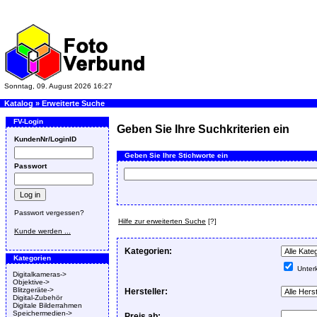
Sonntag, 09. August 2026 16:27
Katalog
»
Erweiterte Suche
FV-Login
Geben Sie Ihre Suchkriterien ein
KundenNr/LoginID
Geben Sie Ihre Stichworte ein
Passwort
Passwort vergessen?
Hilfe zur erweiterten Suche
[?]
Kunde werden ...
Kategorien:
Kategorien
Unterk
Digitalkameras->
Objektive->
Blitzgeräte->
Hersteller:
Digital-Zubehör
Digitale Bilderrahmen
Speichermedien->
Preis ab: