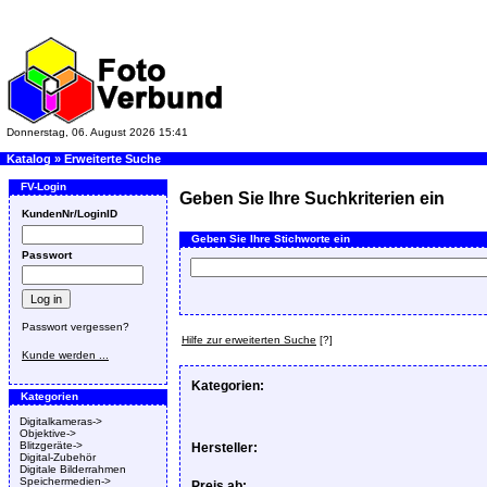
Donnerstag, 06. August 2026 15:41
Katalog
»
Erweiterte Suche
FV-Login
Geben Sie Ihre Suchkriterien ein
KundenNr/LoginID
Geben Sie Ihre Stichworte ein
Passwort
Passwort vergessen?
Hilfe zur erweiterten Suche
[?]
Kunde werden ...
Kategorien:
Kategorien
Digitalkameras->
Objektive->
Blitzgeräte->
Hersteller:
Digital-Zubehör
Digitale Bilderrahmen
Speichermedien->
Preis ab: