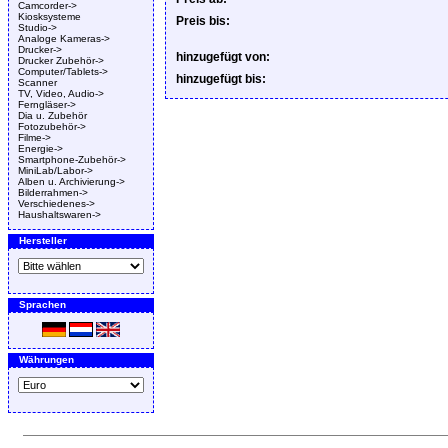
Camcorder->
Kiosksysteme
Preis bis:
Studio->
Analoge Kameras->
Drucker->
hinzugefügt von:
Drucker Zubehör->
Computer/Tablets->
hinzugefügt bis:
Scanner
TV, Video, Audio->
Ferngläser->
Dia u. Zubehör
Fotozubehör->
Filme->
Energie->
Smartphone-Zubehör->
MiniLab/Labor->
Alben u. Archivierung->
Bilderrahmen->
Verschiedenes->
Haushaltswaren->
Hersteller
Sprachen
Währungen