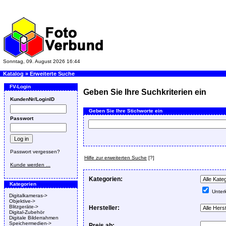
Sonntag, 09. August 2026 16:44
Katalog
»
Erweiterte Suche
FV-Login
Geben Sie Ihre Suchkriterien ein
KundenNr/LoginID
Geben Sie Ihre Stichworte ein
Passwort
Passwort vergessen?
Hilfe zur erweiterten Suche
[?]
Kunde werden ...
Kategorien:
Kategorien
Unterk
Digitalkameras->
Objektive->
Blitzgeräte->
Hersteller:
Digital-Zubehör
Digitale Bilderrahmen
Speichermedien->
Preis ab: