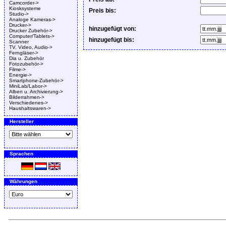
Camcorder->
Kiosksysteme
Preis bis:
Studio->
Analoge Kameras->
Drucker->
hinzugefügt von:
Drucker Zubehör->
Computer/Tablets->
hinzugefügt bis:
Scanner
TV, Video, Audio->
Ferngläser->
Dia u. Zubehör
Fotozubehör->
Filme->
Energie->
Smartphone-Zubehör->
MiniLab/Labor->
Alben u. Archivierung->
Bilderrahmen->
Verschiedenes->
Haushaltswaren->
Hersteller
Sprachen
Währungen