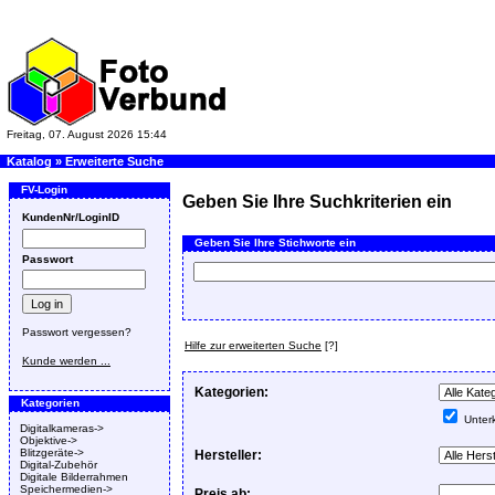
Freitag, 07. August 2026 15:44
Katalog
»
Erweiterte Suche
FV-Login
Geben Sie Ihre Suchkriterien ein
KundenNr/LoginID
Geben Sie Ihre Stichworte ein
Passwort
Passwort vergessen?
Hilfe zur erweiterten Suche
[?]
Kunde werden ...
Kategorien:
Kategorien
Unterk
Digitalkameras->
Objektive->
Blitzgeräte->
Hersteller:
Digital-Zubehör
Digitale Bilderrahmen
Speichermedien->
Preis ab: