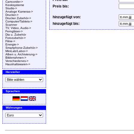
Camcorder->
Kiosksysteme
Preis bis:
Studio->
Analoge Kameras->
Drucker->
hinzugefügt von:
Drucker Zubehör->
Computer/Tablets->
hinzugefügt bis:
Scanner
TV, Video, Audio->
Ferngläser->
Dia u. Zubehör
Fotozubehör->
Filme->
Energie->
Smartphone-Zubehör->
MiniLab/Labor->
Alben u. Archivierung->
Bilderrahmen->
Verschiedenes->
Haushaltswaren->
Hersteller
Sprachen
Währungen