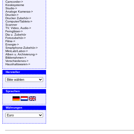
Camcorder->
Kiosksysteme
Studio->
Analoge Kameras->
Drucker->
Drucker Zubehör->
Computer/Tablets->
Scanner
TV, Video, Audio->
Ferngläser->
Dia u. Zubehör
Fotozubehör->
Filme->
Energie->
Smartphone-Zubehör->
MiniLab/Labor->
Alben u. Archivierung->
Bilderrahmen->
Verschiedenes->
Haushaltswaren->
Hersteller
Sprachen
Währungen