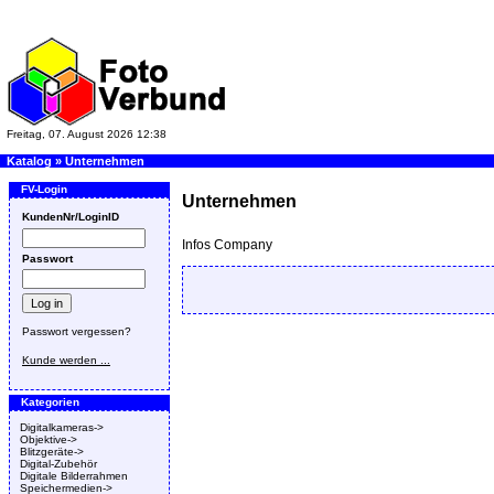
Freitag, 07. August 2026 12:38
Katalog
»
Unternehmen
FV-Login
Unternehmen
KundenNr/LoginID
Infos Company
Passwort
Passwort vergessen?
Kunde werden ...
Kategorien
Digitalkameras->
Objektive->
Blitzgeräte->
Digital-Zubehör
Digitale Bilderrahmen
Speichermedien->