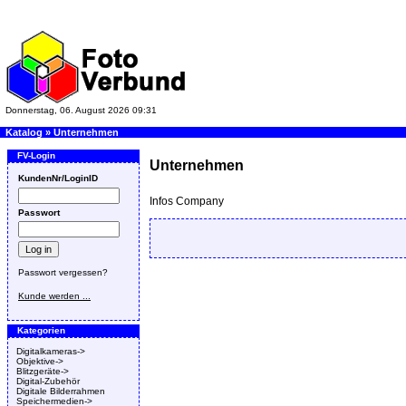
Donnerstag, 06. August 2026 09:31
Katalog
»
Unternehmen
FV-Login
Unternehmen
KundenNr/LoginID
Infos Company
Passwort
Passwort vergessen?
Kunde werden ...
Kategorien
Digitalkameras->
Objektive->
Blitzgeräte->
Digital-Zubehör
Digitale Bilderrahmen
Speichermedien->