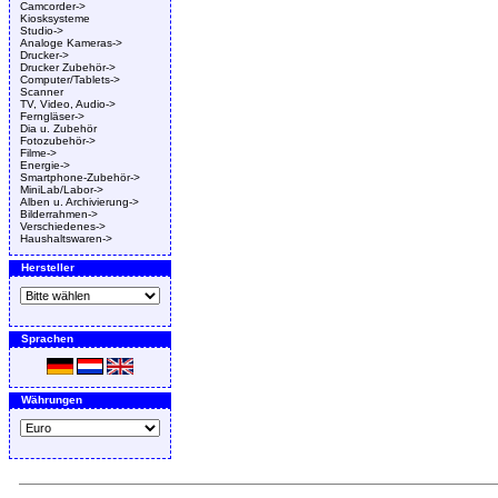
Camcorder->
Kiosksysteme
Studio->
Analoge Kameras->
Drucker->
Drucker Zubehör->
Computer/Tablets->
Scanner
TV, Video, Audio->
Ferngläser->
Dia u. Zubehör
Fotozubehör->
Filme->
Energie->
Smartphone-Zubehör->
MiniLab/Labor->
Alben u. Archivierung->
Bilderrahmen->
Verschiedenes->
Haushaltswaren->
Hersteller
Sprachen
Währungen