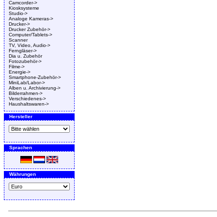
Camcorder->
Kiosksysteme
Studio->
Analoge Kameras->
Drucker->
Drucker Zubehör->
Computer/Tablets->
Scanner
TV, Video, Audio->
Ferngläser->
Dia u. Zubehör
Fotozubehör->
Filme->
Energie->
Smartphone-Zubehör->
MiniLab/Labor->
Alben u. Archivierung->
Bilderrahmen->
Verschiedenes->
Haushaltswaren->
Hersteller
Sprachen
Währungen