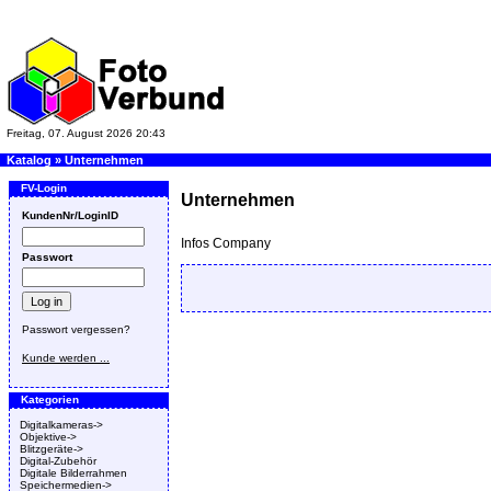
Freitag, 07. August 2026 20:43
Katalog
»
Unternehmen
FV-Login
Unternehmen
KundenNr/LoginID
Infos Company
Passwort
Passwort vergessen?
Kunde werden ...
Kategorien
Digitalkameras->
Objektive->
Blitzgeräte->
Digital-Zubehör
Digitale Bilderrahmen
Speichermedien->