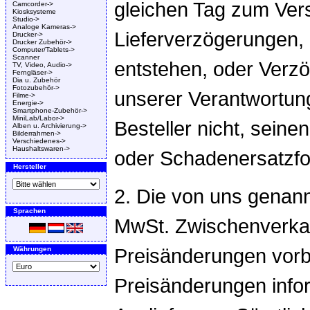
gleichen Tag zum Ver
Camcorder->
Kiosksysteme
Studio->
Analoge Kameras->
Lieferverzögerungen,
Drucker->
Drucker Zubehör->
Computer/Tablets->
Scanner
entstehen, oder Verzö
TV, Video, Audio->
Ferngläser->
Dia u. Zubehör
Fotozubehör->
unserer Verantwortun
Filme->
Energie->
Smartphone-Zubehör->
MiniLab/Labor->
Besteller nicht, sein
Alben u. Archivierung->
Bilderrahmen->
Verschiedenes->
Haushaltswaren->
oder Schadenersatzfo
Hersteller
2. Die von uns genann
Sprachen
MwSt. Zwischenverkau
Preisänderungen vorb
Währungen
Preisänderungen infor