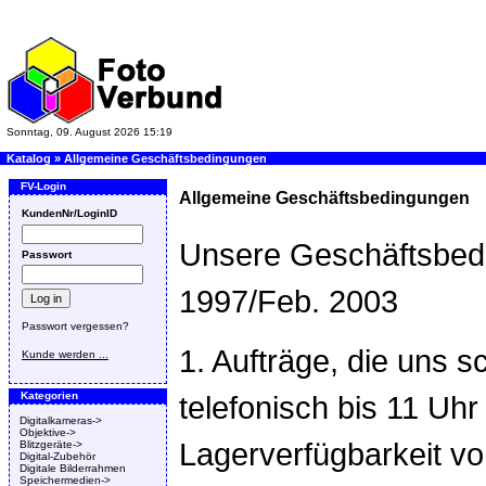
Sonntag, 09. August 2026 15:19
Katalog
»
Allgemeine Geschäftsbedingungen
FV-Login
Allgemeine Geschäftsbedingungen
KundenNr/LoginID
Unsere Geschäftsbed
Passwort
1997/Feb. 2003
Passwort vergessen?
1. Aufträge, die uns sc
Kunde werden ...
Kategorien
telefonisch bis 11 Uhr
Digitalkameras->
Objektive->
Lagerverfügbarkeit v
Blitzgeräte->
Digital-Zubehör
Digitale Bilderrahmen
Speichermedien->