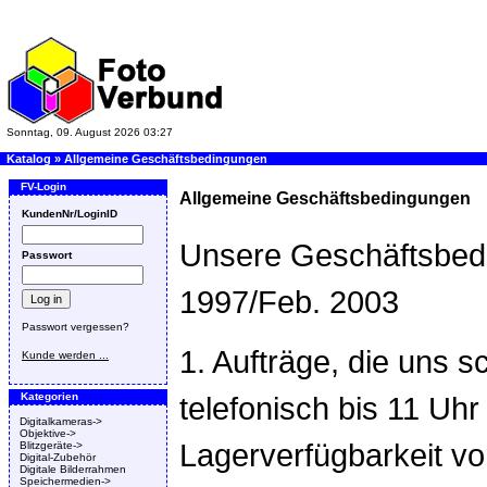
Sonntag, 09. August 2026 03:27
Katalog
»
Allgemeine Geschäftsbedingungen
FV-Login
Allgemeine Geschäftsbedingungen
KundenNr/LoginID
Unsere Geschäftsbed
Passwort
1997/Feb. 2003
Passwort vergessen?
1. Aufträge, die uns sc
Kunde werden ...
Kategorien
telefonisch bis 11 Uhr
Digitalkameras->
Objektive->
Lagerverfügbarkeit v
Blitzgeräte->
Digital-Zubehör
Digitale Bilderrahmen
Speichermedien->