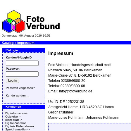
Donnerstag, 06. August 2026 16:51
Katalog
»
Impressum
FV-Login
Impressum
KundenNr/LoginID
Foto Verbund Handelsgesellschaft mbH
Passwort
Postfach 5045, 59186 Bergkamen
Marie-Curie-Str. 8, D-59192 Bergkamen
Telefon 02389/9800-20
Telefax 02389/9800-68
Passwort vergessen?
Email: info@fotoverbund.de
Kunde werden ...
Ust-ID: DE 125223138
Kategorien
Amtsgericht Hamm: HRB 4629 AG Hamm
Geschäftsführer:
Digitalkameras->
Objektive->
Marie-Luise Pohlmann, Johannes Pohlmann
Blitzgeräte->
Digital-Zubehör
Digitale Bilderrahmen
Speichermedien->