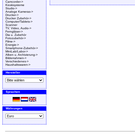
Camcorder->
Kiosksysteme
Studio->
Analoge Kameras->
Drucker->
Drucker Zubehör->
Computer/Tablets->
Scanner
TV, Video, Audio->
Ferngläser->
Dia u. Zubehör
Fotozubehör->
Filme->
Energie->
Smartphone-Zubehör->
MiniLab/Labor->
Alben u. Archivierung->
Bilderrahmen->
Verschiedenes->
Haushaltswaren->
Hersteller
Sprachen
Währungen