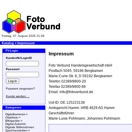
Freitag, 07. August 2026 21:46
Katalog
»
Impressum
FV-Login
Impressum
KundenNr/LoginID
Foto Verbund Handelsgesellschaft mbH
Passwort
Postfach 5045, 59186 Bergkamen
Marie-Curie-Str. 8, D-59192 Bergkamen
Telefon 02389/9800-20
Telefax 02389/9800-68
Passwort vergessen?
Email: info@fotoverbund.de
Kunde werden ...
Ust-ID: DE 125223138
Kategorien
Amtsgericht Hamm: HRB 4629 AG Hamm
Geschäftsführer:
Digitalkameras->
Objektive->
Marie-Luise Pohlmann, Johannes Pohlmann
Blitzgeräte->
Digital-Zubehör
Digitale Bilderrahmen
Speichermedien->