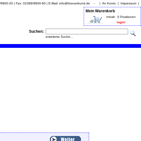
9/9800-20 | Fax: 02389/9800-60 | E-Mail: info@fotoverbund.de - |
Ihr Konto
|
Impressum
|
Mein Warenkorb
Inhalt:
0 Positionen
login!
Suchen:
erweiterte Suche...