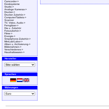
Camcorder->
Kiosksysteme
Studio->
Analoge Kameras->
Drucker->
Drucker Zubehör->
Computer/Tablets->
Scanner
TV, Video, Audio->
Ferngläser->
Dia u. Zubehör
Fotozubehör->
Filme->
Energie->
Smartphone-Zubehör->
MiniLab/Labor->
Alben u. Archivierung->
Bilderrahmen->
Verschiedenes->
Haushaltswaren->
Hersteller
Sprachen
Währungen