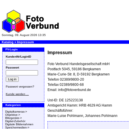
Sonntag, 09. August 2026 13:35
Katalog
»
Impressum
FV-Login
Impressum
KundenNr/LoginID
Foto Verbund Handelsgesellschaft mbH
Passwort
Postfach 5045, 59186 Bergkamen
Marie-Curie-Str. 8, D-59192 Bergkamen
Telefon 02389/9800-20
Telefax 02389/9800-68
Passwort vergessen?
Email: info@fotoverbund.de
Kunde werden ...
Ust-ID: DE 125223138
Kategorien
Amtsgericht Hamm: HRB 4629 AG Hamm
Geschäftsführer:
Digitalkameras->
Objektive->
Marie-Luise Pohlmann, Johannes Pohlmann
Blitzgeräte->
Digital-Zubehör
Digitale Bilderrahmen
Speichermedien->