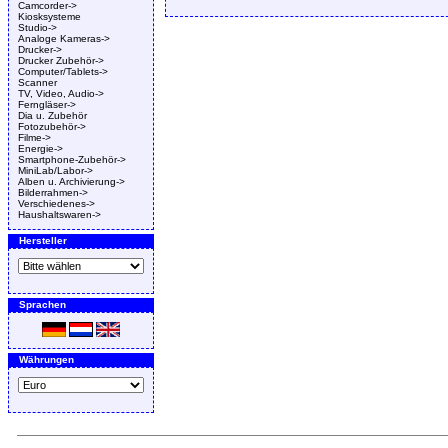
Camcorder->
Kiosksysteme
Studio->
Analoge Kameras->
Drucker->
Drucker Zubehör->
Computer/Tablets->
Scanner
TV, Video, Audio->
Ferngläser->
Dia u. Zubehör
Fotozubehör->
Filme->
Energie->
Smartphone-Zubehör->
MiniLab/Labor->
Alben u. Archivierung->
Bilderrahmen->
Verschiedenes->
Haushaltswaren->
Hersteller
Sprachen
Währungen