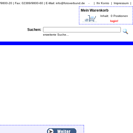
9/9800-20 | Fax: 02389/9800-60 | E-Mail: info@fotoverbund.de - |
Ihr Konto
|
Impressum
|
Mein Warenkorb
Inhalt:
0 Positionen
login!
Suchen:
erweiterte Suche...