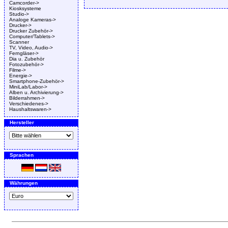
Camcorder->
Kiosksysteme
Studio->
Analoge Kameras->
Drucker->
Drucker Zubehör->
Computer/Tablets->
Scanner
TV, Video, Audio->
Ferngläser->
Dia u. Zubehör
Fotozubehör->
Filme->
Energie->
Smartphone-Zubehör->
MiniLab/Labor->
Alben u. Archivierung->
Bilderrahmen->
Verschiedenes->
Haushaltswaren->
Hersteller
Sprachen
Währungen