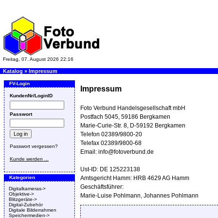
Freitag, 07. August 2026 22:16
Katalog
»
Impressum
FV-Login
Impressum
KundenNr/LoginID
Foto Verbund Handelsgesellschaft mbH
Passwort
Postfach 5045, 59186 Bergkamen
Marie-Curie-Str. 8, D-59192 Bergkamen
Telefon 02389/9800-20
Telefax 02389/9800-68
Passwort vergessen?
Email: info@fotoverbund.de
Kunde werden ...
Ust-ID: DE 125223138
Kategorien
Amtsgericht Hamm: HRB 4629 AG Hamm
Geschäftsführer:
Digitalkameras->
Objektive->
Marie-Luise Pohlmann, Johannes Pohlmann
Blitzgeräte->
Digital-Zubehör
Digitale Bilderrahmen
Speichermedien->