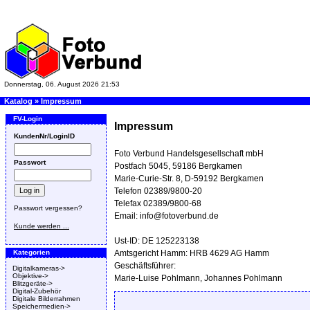
Donnerstag, 06. August 2026 21:53
Katalog
»
Impressum
FV-Login
Impressum
KundenNr/LoginID
Foto Verbund Handelsgesellschaft mbH
Passwort
Postfach 5045, 59186 Bergkamen
Marie-Curie-Str. 8, D-59192 Bergkamen
Telefon 02389/9800-20
Telefax 02389/9800-68
Passwort vergessen?
Email: info@fotoverbund.de
Kunde werden ...
Ust-ID: DE 125223138
Kategorien
Amtsgericht Hamm: HRB 4629 AG Hamm
Geschäftsführer:
Digitalkameras->
Objektive->
Marie-Luise Pohlmann, Johannes Pohlmann
Blitzgeräte->
Digital-Zubehör
Digitale Bilderrahmen
Speichermedien->