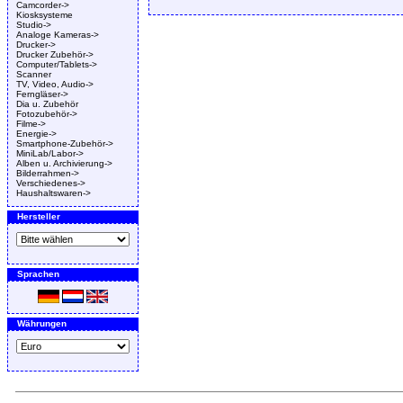
Camcorder->
Kiosksysteme
Studio->
Analoge Kameras->
Drucker->
Drucker Zubehör->
Computer/Tablets->
Scanner
TV, Video, Audio->
Ferngläser->
Dia u. Zubehör
Fotozubehör->
Filme->
Energie->
Smartphone-Zubehör->
MiniLab/Labor->
Alben u. Archivierung->
Bilderrahmen->
Verschiedenes->
Haushaltswaren->
Hersteller
Sprachen
Währungen