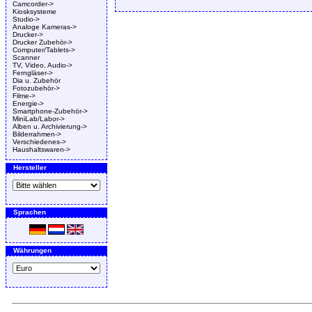
Camcorder->
Kiosksysteme
Studio->
Analoge Kameras->
Drucker->
Drucker Zubehör->
Computer/Tablets->
Scanner
TV, Video, Audio->
Ferngläser->
Dia u. Zubehör
Fotozubehör->
Filme->
Energie->
Smartphone-Zubehör->
MiniLab/Labor->
Alben u. Archivierung->
Bilderrahmen->
Verschiedenes->
Haushaltswaren->
Hersteller
Sprachen
Währungen