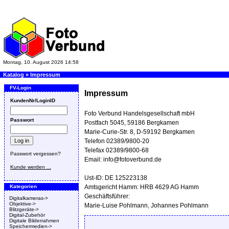
Montag, 10. August 2026 14:58
Katalog
»
Impressum
FV-Login
Impressum
KundenNr/LoginID
Foto Verbund Handelsgesellschaft mbH
Passwort
Postfach 5045, 59186 Bergkamen
Marie-Curie-Str. 8, D-59192 Bergkamen
Telefon 02389/9800-20
Telefax 02389/9800-68
Passwort vergessen?
Email: info@fotoverbund.de
Kunde werden ...
Ust-ID: DE 125223138
Kategorien
Amtsgericht Hamm: HRB 4629 AG Hamm
Geschäftsführer:
Digitalkameras->
Objektive->
Marie-Luise Pohlmann, Johannes Pohlmann
Blitzgeräte->
Digital-Zubehör
Digitale Bilderrahmen
Speichermedien->