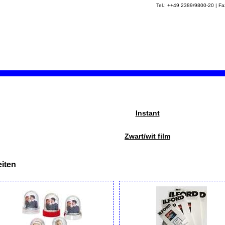
Tel.: ++49 2389/9800-20 | 
Instant
Zwart/wit film
iten