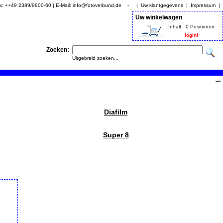
Fax: ++49 2389/9800-60 | E-Mail: info@fotoverbund.de - |
Uw klantgegevens
|
Impressum
|
Uw winkelwagen
Inhalt:
0 Positionen
login!
Zoeken:
Uitgebreid zoeken...
Diafilm
Super 8