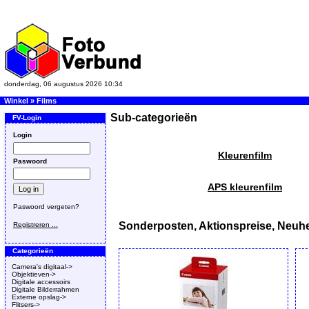
donderdag, 06 augustus 2026 10:34
Winkel
»
Films
Sub-categorieën
FV-Login
Login
Kleurenfilm
Paswoord
APS kleurenfilm
Paswoord vergeten?
Sonderposten, Aktionspreise, Neuhe
Registreren ...
Categorieën
Camera's digitaal->
Objektieven->
Digitale accessoirs
Digitale Bilderrahmen
Externe opslag->
Flitsers->