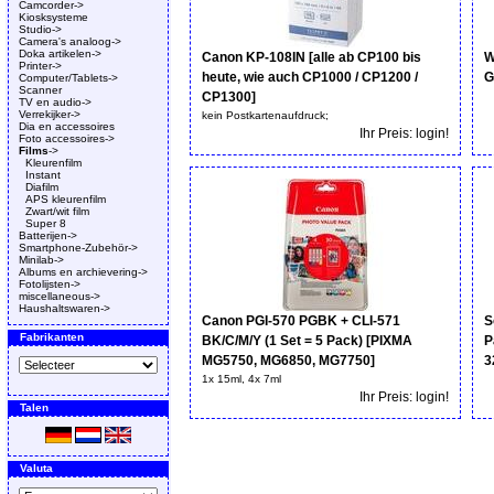
Camcorder->
Kiosksysteme
Studio->
Camera's analoog->
Doka artikelen->
Canon KP-108IN [alle ab CP100 bis
W
Printer->
heute, wie auch CP1000 / CP1200 /
G
Computer/Tablets->
Scanner
CP1300]
TV en audio->
Verrekijker->
kein Postkartenaufdruck;
Dia en accessoires
Ihr Preis: login!
Foto accessoires->
Films
->
Kleurenfilm
Instant
Diafilm
APS kleurenfilm
Zwart/wit film
Super 8
Batterijen->
Smartphone-Zubehör->
Minilab->
Albums en archievering->
Fotolijsten->
miscellaneous->
Haushaltswaren->
Canon PGI-570 PGBK + CLI-571
S
Fabrikanten
BK/C/M/Y (1 Set = 5 Pack) [PIXMA
P
MG5750, MG6850, MG7750]
3
1x 15ml, 4x 7ml
Ihr Preis: login!
Talen
Valuta