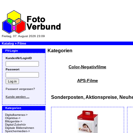
Freitag, 07. August 2026 23:09
Katalog
»
Filme
Kategorien
FV-Login
KundenNr/LoginID
Color-Negativfilme
Passwort
APS-Filme
Passwort vergessen?
Sonderposten, Aktionspreise, Neuhe
Kunde werden ...
Kategorien
Digitalkameras->
Objektive->
Blitzgeräte->
Digital-Zubehör
Digitale Bilderrahmen
Speichermedien->