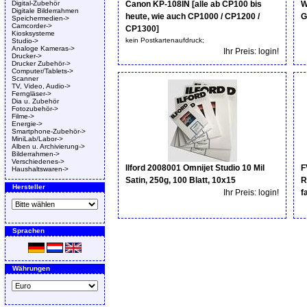
Digital-Zubehör
Canon KP-108IN [alle ab CP100 bis
W
Digitale Bilderrahmen
heute, wie auch CP1000 / CP1200 /
G
Speichermedien->
Camcorder->
CP1300]
Kiosksysteme
kein Postkartenaufdruck;
Studio->
Analoge Kameras->
Ihr Preis: login!
Drucker->
Drucker Zubehör->
Computer/Tablets->
Scanner
TV, Video, Audio->
Ferngläser->
Dia u. Zubehör
Fotozubehör->
Filme->
Energie->
Smartphone-Zubehör->
MiniLab/Labor->
Alben u. Archivierung->
Bilderrahmen->
Verschiedenes->
Ilford 2008001 Omnijet Studio 10 Mil
F
Haushaltswaren->
Satin, 250g, 100 Blatt, 10x15
R
Hersteller
Ihr Preis: login!
f
Sprachen
Währungen