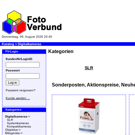
Donnerstag, 06. August 2026 20:40
Katalog
»
Digitalkameras
Kategorien
FV-Login
KundenNr/LoginID
SLR
Passwort
Sonderposten, Aktionspreise, Neuhe
Passwort vergessen?
Kunde werden ...
Kategorien
Digitalkameras
->
SLR
Systemkameras
Kompaktkameras
Objektive->
Blitzgeräte->