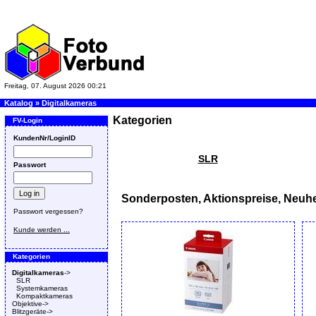
Freitag, 07. August 2026 00:21
Katalog
»
Digitalkameras
Kategorien
FV-Login
KundenNr/LoginID
SLR
Passwort
Sonderposten, Aktionspreise, Neuhe
Passwort vergessen?
Kunde werden ...
Kategorien
Digitalkameras
->
SLR
Systemkameras
Kompaktkameras
Objektive->
Blitzgeräte->