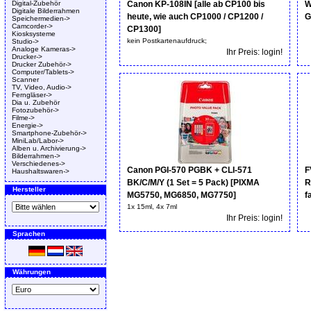
Digital-Zubehör
Canon KP-108IN [alle ab CP100 bis
W
Digitale Bilderrahmen
heute, wie auch CP1000 / CP1200 /
G
Speichermedien->
Camcorder->
CP1300]
Kiosksysteme
kein Postkartenaufdruck;
Studio->
Analoge Kameras->
Ihr Preis: login!
Drucker->
Drucker Zubehör->
Computer/Tablets->
Scanner
TV, Video, Audio->
Ferngläser->
Dia u. Zubehör
Fotozubehör->
Filme->
Energie->
Smartphone-Zubehör->
MiniLab/Labor->
Alben u. Archivierung->
Bilderrahmen->
Verschiedenes->
Canon PGI-570 PGBK + CLI-571
F
Haushaltswaren->
BK/C/M/Y (1 Set = 5 Pack) [PIXMA
R
Hersteller
MG5750, MG6850, MG7750]
f
1x 15ml, 4x 7ml
Ihr Preis: login!
Sprachen
Währungen