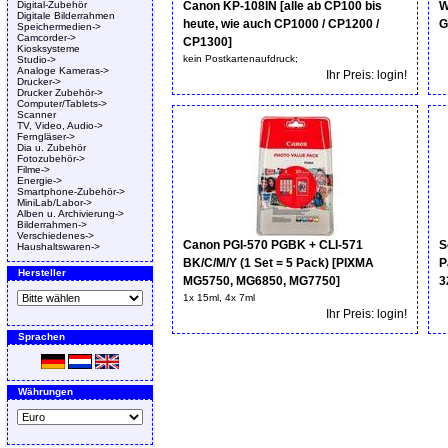
Digital-Zubehör
Canon KP-108IN [alle ab CP100 bis
W
Digitale Bilderrahmen
heute, wie auch CP1000 / CP1200 /
G
Speichermedien->
Camcorder->
CP1300]
Kiosksysteme
kein Postkartenaufdruck;
Studio->
Analoge Kameras->
Ihr Preis: login!
Drucker->
Drucker Zubehör->
Computer/Tablets->
Scanner
TV, Video, Audio->
Ferngläser->
Dia u. Zubehör
Fotozubehör->
Filme->
Energie->
Smartphone-Zubehör->
MiniLab/Labor->
Alben u. Archivierung->
Bilderrahmen->
Verschiedenes->
Canon PGI-570 PGBK + CLI-571
S
Haushaltswaren->
BK/C/M/Y (1 Set = 5 Pack) [PIXMA
P
Hersteller
MG5750, MG6850, MG7750]
3
1x 15ml, 4x 7ml
Ihr Preis: login!
Sprachen
Währungen