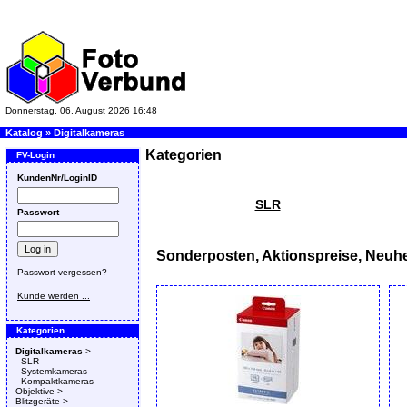
Donnerstag, 06. August 2026 16:48
Katalog
»
Digitalkameras
Kategorien
FV-Login
KundenNr/LoginID
SLR
Passwort
Sonderposten, Aktionspreise, Neuhe
Passwort vergessen?
Kunde werden ...
Kategorien
Digitalkameras
->
SLR
Systemkameras
Kompaktkameras
Objektive->
Blitzgeräte->