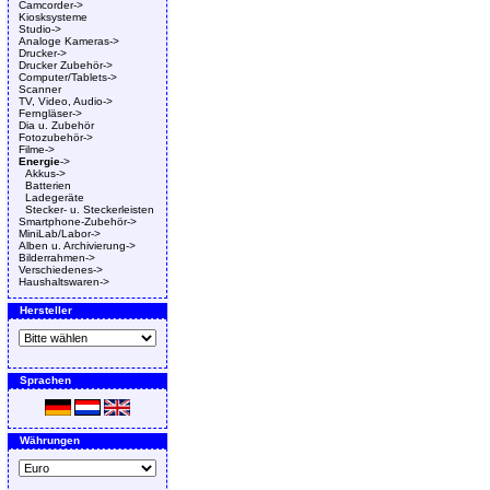
Camcorder->
Kiosksysteme
Studio->
Analoge Kameras->
Drucker->
Drucker Zubehör->
Computer/Tablets->
Scanner
TV, Video, Audio->
Ferngläser->
Dia u. Zubehör
Fotozubehör->
Filme->
Energie
->
Akkus->
Batterien
Ladegeräte
Stecker- u. Steckerleisten
Smartphone-Zubehör->
MiniLab/Labor->
Alben u. Archivierung->
Bilderrahmen->
Verschiedenes->
Haushaltswaren->
Hersteller
Sprachen
Währungen