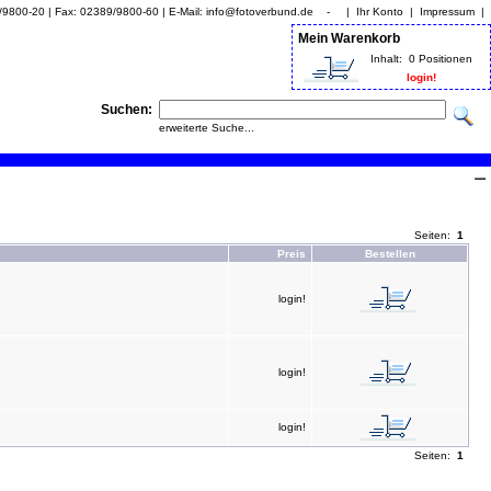
9/9800-20 | Fax: 02389/9800-60 | E-Mail: info@fotoverbund.de - |
Ihr Konto
|
Impressum
|
Mein Warenkorb
Inhalt:
0 Positionen
login!
Suchen:
erweiterte Suche...
Seiten:
1
Preis
Bestellen
login!
login!
login!
Seiten:
1