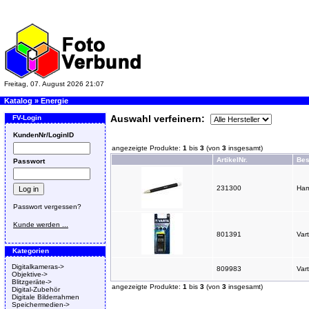
Freitag, 07. August 2026 21:07
Katalog
»
Energie
Auswahl verfeinern:
FV-Login
KundenNr/LoginID
angezeigte Produkte:
1
bis
3
(von
3
insgesamt)
ArtikelNr.
Bes
Passwort
231300
Ham
Passwort vergessen?
Kunde werden ...
801391
Var
Kategorien
Digitalkameras->
809983
Var
Objektive->
Blitzgeräte->
angezeigte Produkte:
1
bis
3
(von
3
insgesamt)
Digital-Zubehör
Digitale Bilderrahmen
Speichermedien->