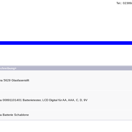
Tel.: 0238
chreibung+
a 5629 Glasfaserstift
ta 00891101401 Batterietester, LCD Digital für AA, AAA, C, D, 9V
ta Batterie Schablone