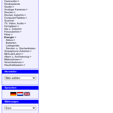
Camcorder->
Kiosksysteme
Studio->
Analoge Kameras->
Drucker->
Drucker Zubehör->
Computer/Tablets->
Scanner
TV, Video, Audio->
Ferngläser->
Dia u. Zubehör
Fotozubehör->
Filme->
Energie
->
Akkus->
Batterien
Ladegeräte
Stecker- u. Steckerleisten
Smartphone-Zubehör->
MiniLab/Labor->
Alben u. Archivierung->
Bilderrahmen->
Verschiedenes->
Haushaltswaren->
Hersteller
Sprachen
Währungen