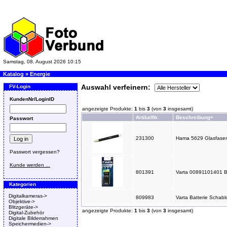
Samstag, 08. August 2026 10:15
Katalog
»
Energie
Auswahl verfeinern:
FV-Login
KundenNr/LoginID
angezeigte Produkte:
1
bis
3
(von
3
insgesamt)
ArtikelNr.
Beschreibung+
Passwort
231300
Hama 5629 Glasfasers
Passwort vergessen?
Kunde werden ...
801391
Varta 00891101401 Bat
Kategorien
Digitalkameras->
809983
Varta Batterie Schab
Objektive->
Blitzgeräte->
angezeigte Produkte:
1
bis
3
(von
3
insgesamt)
Digital-Zubehör
Digitale Bilderrahmen
Speichermedien->