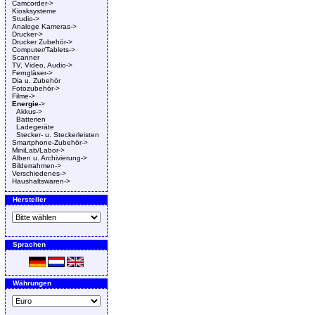
Camcorder->
Kiosksysteme
Studio->
Analoge Kameras->
Drucker->
Drucker Zubehör->
Computer/Tablets->
Scanner
TV, Video, Audio->
Ferngläser->
Dia u. Zubehör
Fotozubehör->
Filme->
Energie
->
Akkus->
Batterien
Ladegeräte
Stecker- u. Steckerleisten
Smartphone-Zubehör->
MiniLab/Labor->
Alben u. Archivierung->
Bilderrahmen->
Verschiedenes->
Haushaltswaren->
Hersteller
Sprachen
Währungen