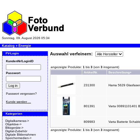
Sonntag, 09. August 2026 05:34
Katalog
»
Energie
Auswahl verfeinern:
FV-Login
KundenNr/LoginID
angezeigte Produkte:
1
bis
3
(von
3
insgesamt)
ArtikelNr.
Beschreibung+
Passwort
231300
Hama 5629 Glasfasers
Passwort vergessen?
Kunde werden ...
801391
Varta 00891101401 Bat
Kategorien
Digitalkameras->
809983
Varta Batterie Schab
Objektive->
Blitzgeräte->
angezeigte Produkte:
1
bis
3
(von
3
insgesamt)
Digital-Zubehör
Digitale Bilderrahmen
Speichermedien->