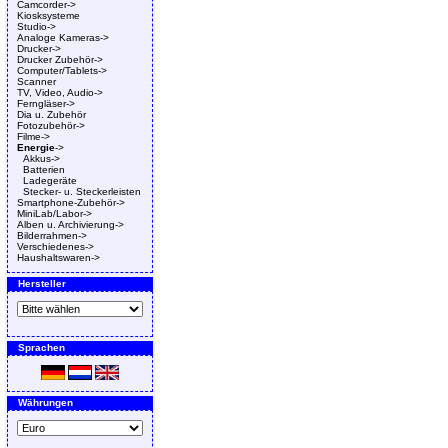
Camcorder->
Kiosksysteme
Studio->
Analoge Kameras->
Drucker->
Drucker Zubehör->
Computer/Tablets->
Scanner
TV, Video, Audio->
Ferngläser->
Dia u. Zubehör
Fotozubehör->
Filme->
Energie
->
Akkus->
Batterien
Ladegeräte
Stecker- u. Steckerleisten
Smartphone-Zubehör->
MiniLab/Labor->
Alben u. Archivierung->
Bilderrahmen->
Verschiedenes->
Haushaltswaren->
Hersteller
Sprachen
Währungen