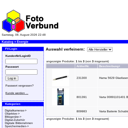
Samstag, 08. August 2026 22:48
Katalog
»
Energie
Auswahl verfeinern:
FV-Login
KundenNr/LoginID
angezeigte Produkte:
1
bis
3
(von
3
insgesamt)
ArtikelNr.
Beschreibung+
Passwort
231300
Hama 5629 Glasfasers
Passwort vergessen?
Kunde werden ...
801391
Varta 00891101401 Bat
Kategorien
Digitalkameras->
809983
Varta Batterie Schab
Objektive->
Blitzgeräte->
angezeigte Produkte:
1
bis
3
(von
3
insgesamt)
Digital-Zubehör
Digitale Bilderrahmen
Speichermedien->