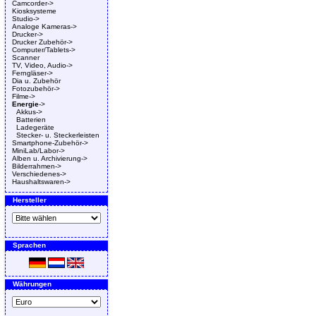
Camcorder->
Kiosksysteme
Studio->
Analoge Kameras->
Drucker->
Drucker Zubehör->
Computer/Tablets->
Scanner
TV, Video, Audio->
Ferngläser->
Dia u. Zubehör
Fotozubehör->
Filme->
Energie
->
Akkus->
Batterien
Ladegeräte
Stecker- u. Steckerleisten
Smartphone-Zubehör->
MiniLab/Labor->
Alben u. Archivierung->
Bilderrahmen->
Verschiedenes->
Haushaltswaren->
Hersteller
Sprachen
Währungen