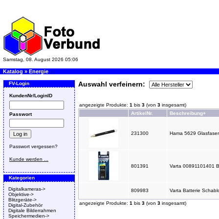
Samstag, 08. August 2026 05:06
Katalog
»
Energie
Auswahl verfeinern:
FV-Login
KundenNr/LoginID
angezeigte Produkte:
1
bis
3
(von
3
insgesamt)
ArtikelNr.
Beschreibung+
Passwort
231300
Hama 5629 Glasfasers
Passwort vergessen?
Kunde werden ...
801391
Varta 00891101401 Bat
Kategorien
Digitalkameras->
809983
Varta Batterie Schab
Objektive->
Blitzgeräte->
angezeigte Produkte:
1
bis
3
(von
3
insgesamt)
Digital-Zubehör
Digitale Bilderrahmen
Speichermedien->