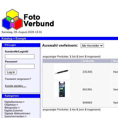
Samstag, 08. August 2026 13:31
Katalog
»
Energie
Auswahl verfeinern:
FV-Login
KundenNr/LoginID
angezeigte Produkte:
1
bis
3
(von
3
insgesamt)
ArtikelNr.
Bes
Passwort
231300
Ham
Passwort vergessen?
Kunde werden ...
801391
Var
Kategorien
Digitalkameras->
809983
Var
Objektive->
Blitzgeräte->
angezeigte Produkte:
1
bis
3
(von
3
insgesamt)
Digital-Zubehör
Digitale Bilderrahmen
Speichermedien->