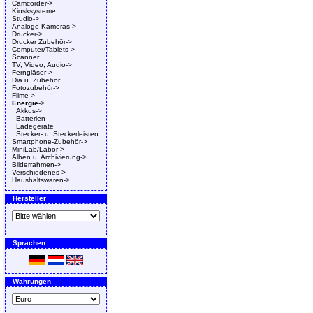
Camcorder->
Kiosksysteme
Studio->
Analoge Kameras->
Drucker->
Drucker Zubehör->
Computer/Tablets->
Scanner
TV, Video, Audio->
Ferngläser->
Dia u. Zubehör
Fotozubehör->
Filme->
Energie
->
Akkus->
Batterien
Ladegeräte
Stecker- u. Steckerleisten
Smartphone-Zubehör->
MiniLab/Labor->
Alben u. Archivierung->
Bilderrahmen->
Verschiedenes->
Haushaltswaren->
Hersteller
Sprachen
Währungen