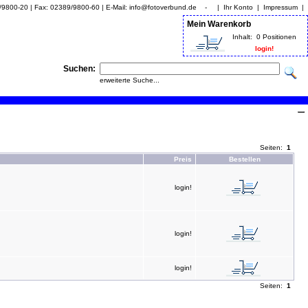
9/9800-20 | Fax: 02389/9800-60 | E-Mail: info@fotoverbund.de - |
Ihr Konto
|
Impressum
|
Mein Warenkorb
Inhalt:
0 Positionen
login!
Suchen:
erweiterte Suche...
Seiten:
1
Preis
Bestellen
login!
login!
login!
Seiten:
1