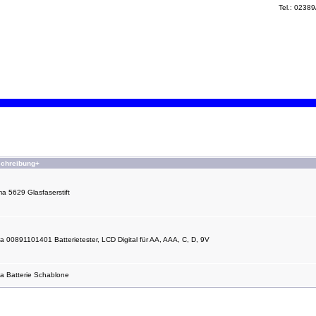
Tel.: 0238
chreibung+
a 5629 Glasfaserstift
ta 00891101401 Batterietester, LCD Digital für AA, AAA, C, D, 9V
ta Batterie Schablone