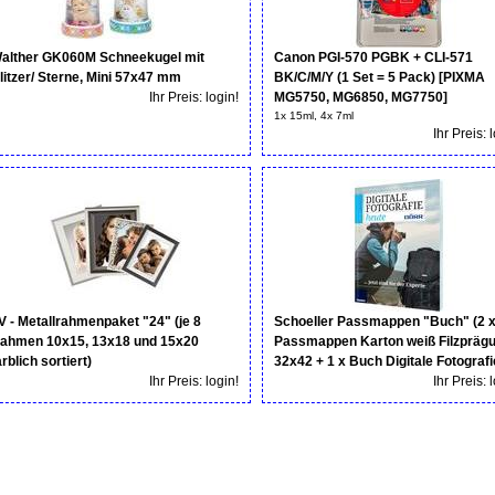
alther GK060M Schneekugel mit
Canon PGI-570 PGBK + CLI-571
litzer/ Sterne, Mini 57x47 mm
BK/C/M/Y (1 Set = 5 Pack) [PIXMA
Ihr Preis: login!
MG5750, MG6850, MG7750]
1x 15ml, 4x 7ml
Ihr Preis: 
V - Metallrahmenpaket "24" (je 8
Schoeller Passmappen "Buch" (2 x
ahmen 10x15, 13x18 und 15x20
Passmappen Karton weiß Filzpräg
arblich sortiert)
32x42 + 1 x Buch Digitale Fotografi
Ihr Preis: login!
Ihr Preis: 