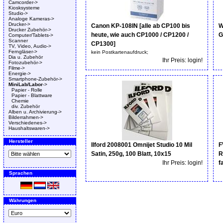
Camcorder->
Kiosksysteme
Studio->
Analoge Kameras->
Drucker->
Canon KP-108IN [alle ab CP100 bis
W
Drucker Zubehör->
heute, wie auch CP1000 / CP1200 /
G
Computer/Tablets->
Scanner
CP1300]
TV, Video, Audio->
Ferngläser->
kein Postkartenaufdruck;
Dia u. Zubehör
Ihr Preis: login!
Fotozubehör->
Filme->
Energie->
Smartphone-Zubehör->
MiniLab/Labor
->
Papier - Rolle
Papier - Blattware
Chemie
div. Zubehör
Alben u. Archivierung->
Bilderrahmen->
Verschiedenes->
Haushaltswaren->
Hersteller
Ilford 2008001 Omnijet Studio 10 Mil
F
Satin, 250g, 100 Blatt, 10x15
R
Ihr Preis: login!
f
Sprachen
Währungen