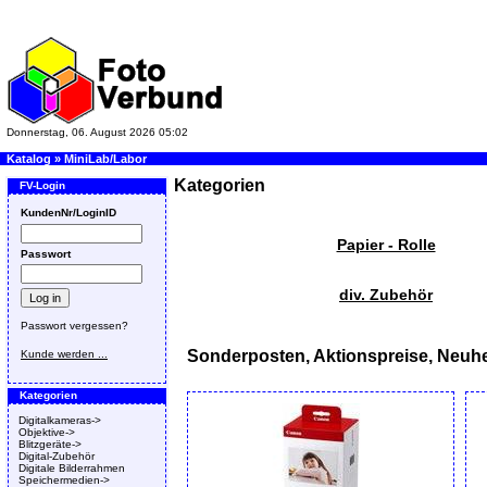
Donnerstag, 06. August 2026 05:02
Katalog
»
MiniLab/Labor
Kategorien
FV-Login
KundenNr/LoginID
Papier - Rolle
Passwort
div. Zubehör
Passwort vergessen?
Sonderposten, Aktionspreise, Neuhe
Kunde werden ...
Kategorien
Digitalkameras->
Objektive->
Blitzgeräte->
Digital-Zubehör
Digitale Bilderrahmen
Speichermedien->