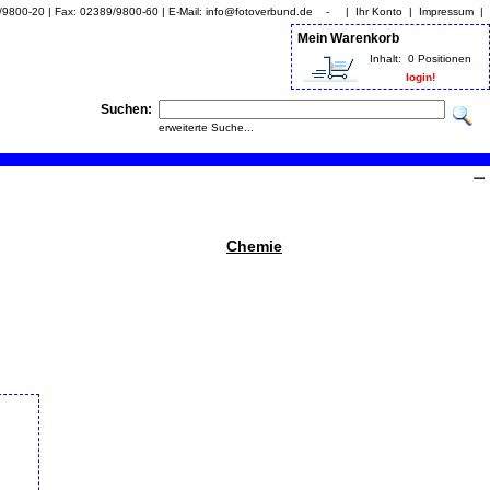
9/9800-20 | Fax: 02389/9800-60 | E-Mail: info@fotoverbund.de - |
Ihr Konto
|
Impressum
|
Mein Warenkorb
Inhalt:
0 Positionen
login!
Suchen:
erweiterte Suche...
Chemie