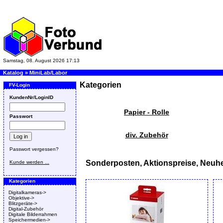
Samstag, 08. August 2026 17:13
Katalog
»
MiniLab/Labor
Kategorien
FV-Login
KundenNr/LoginID
Papier - Rolle
Passwort
div. Zubehör
Passwort vergessen?
Sonderposten, Aktionspreise, Neuhe
Kunde werden ...
Kategorien
Digitalkameras->
Objektive->
Blitzgeräte->
Digital-Zubehör
Digitale Bilderrahmen
Speichermedien->