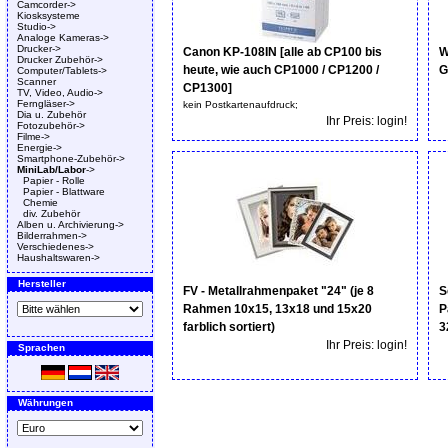
Camcorder->
Kiosksysteme
Studio->
Analoge Kameras->
Drucker->
Canon KP-108IN [alle ab CP100 bis
W
Drucker Zubehör->
heute, wie auch CP1000 / CP1200 /
G
Computer/Tablets->
Scanner
CP1300]
TV, Video, Audio->
Ferngläser->
kein Postkartenaufdruck;
Dia u. Zubehör
Ihr Preis: login!
Fotozubehör->
Filme->
Energie->
Smartphone-Zubehör->
MiniLab/Labor
->
Papier - Rolle
Papier - Blattware
Chemie
div. Zubehör
Alben u. Archivierung->
Bilderrahmen->
Verschiedenes->
Haushaltswaren->
Hersteller
FV - Metallrahmenpaket "24" (je 8
S
Rahmen 10x15, 13x18 und 15x20
P
farblich sortiert)
3
Ihr Preis: login!
Sprachen
Währungen