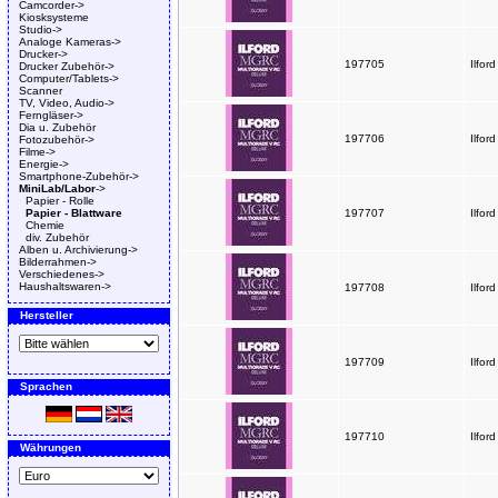
Camcorder->
Kiosksysteme
Studio->
Analoge Kameras->
Drucker->
197705
Ilfor
Drucker Zubehör->
Computer/Tablets->
Scanner
TV, Video, Audio->
Ferngläser->
Dia u. Zubehör
197706
Ilfor
Fotozubehör->
Filme->
Energie->
Smartphone-Zubehör->
MiniLab/Labor
->
Papier - Rolle
Papier - Blattware
197707
Ilfor
Chemie
div. Zubehör
Alben u. Archivierung->
Bilderrahmen->
Verschiedenes->
Haushaltswaren->
197708
Ilfor
Hersteller
197709
Ilfor
Sprachen
197710
Ilfor
Währungen