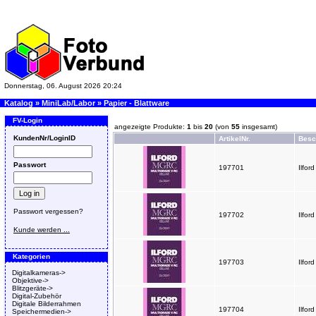
Donnerstag, 06. August 2026 20:24
Katalog
»
MiniLab/Labor
»
Papier - Blattware
FV-Login
angezeigte Produkte:
1
bis
20
(von
55
insgesamt)
KundenNr/LoginID
ArtikelNr.
Besc
Passwort
197701
Ilfor
Passwort vergessen?
197702
Ilfor
Kunde werden ...
Kategorien
197703
Ilfor
Digitalkameras->
Objektive->
Blitzgeräte->
Digital-Zubehör
Digitale Bilderrahmen
197704
Ilfor
Speichermedien->