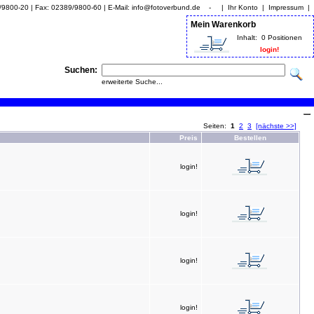
9/9800-20 | Fax: 02389/9800-60 | E-Mail: info@fotoverbund.de - |
Ihr Konto
|
Impressum
|
Mein Warenkorb
Inhalt:
0 Positionen
login!
Suchen:
erweiterte Suche...
Seiten:
1
2
3
[nächste >>]
Preis
Bestellen
login!
login!
login!
login!