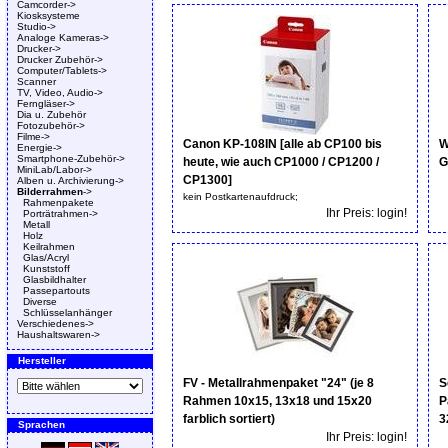
Camcorder->
Kiosksysteme
Studio->
Analoge Kameras->
Drucker->
Drucker Zubehör->
Computer/Tablets->
Scanner
TV, Video, Audio->
Ferngläser->
Dia u. Zubehör
Fotozubehör->
Filme->
Canon KP-108IN [alle ab CP100 bis
W
Energie->
Smartphone-Zubehör->
heute, wie auch CP1000 / CP1200 /
G
MiniLab/Labor->
CP1300]
Alben u. Archivierung->
Bilderrahmen
->
kein Postkartenaufdruck;
Rahmenpakete
Ihr Preis: login!
Porträtrahmen->
Metall
Holz
Keilrahmen
Glas/Acryl
Kunststoff
Glasbildhalter
Passepartouts
Diverse
Schlüsselanhänger
Verschiedenes->
Haushaltswaren->
Hersteller
FV - Metallrahmenpaket "24" (je 8
S
Rahmen 10x15, 13x18 und 15x20
P
farblich sortiert)
3
Sprachen
Ihr Preis: login!