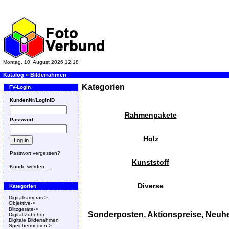
Montag, 10. August 2026 12:18
Katalog
»
Bilderrahmen
Kategorien
FV-Login
KundenNr/LoginID
Rahmenpakete
Passwort
Holz
Passwort vergessen?
Kunststoff
Kunde werden ...
Diverse
Kategorien
Digitalkameras->
Objektive->
Blitzgeräte->
Sonderposten, Aktionspreise, Neuhe
Digital-Zubehör
Digitale Bilderrahmen
Speichermedien->