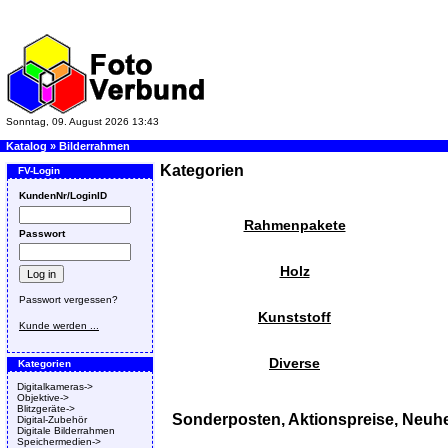
Sonntag, 09. August 2026 13:43
Katalog
»
Bilderrahmen
Kategorien
FV-Login
KundenNr/LoginID
Rahmenpakete
Passwort
Holz
Passwort vergessen?
Kunststoff
Kunde werden ...
Diverse
Kategorien
Digitalkameras->
Objektive->
Blitzgeräte->
Sonderposten, Aktionspreise, Neuhe
Digital-Zubehör
Digitale Bilderrahmen
Speichermedien->