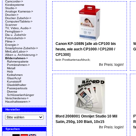
Camcorder->
Kiosksysteme
Studio->
Analoge Kameras->
Drucker->
Drucker Zubehör->
Computer/Tablets->
Scanner
TV, Video, Audio->
Ferngläser->
Dia u. Zubehör
Fotozubehör->
Filme->
Canon KP-108IN [alle ab CP100 bis
W
Energie->
Smartphone-Zubehör->
heute, wie auch CP1000 / CP1200 /
G
MiniLab/Labor->
CP1300]
Alben u. Archivierung->
Bilderrahmen
->
kein Postkartenaufdruck;
Rahmenpakete
Ihr Preis: login!
Porträtrahmen->
Metall
Holz
Keilrahmen
Glas/Acryl
Kunststoff
Glasbildhalter
Passepartouts
Diverse
Schlüsselanhänger
Verschiedenes->
Haushaltswaren->
Hersteller
Ilford 2008001 Omnijet Studio 10 Mil
F
Satin, 250g, 100 Blatt, 10x15
R
Ihr Preis: login!
f
Sprachen