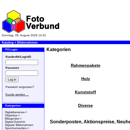
Sonntag, 09. August 2026 14:31
Katalog
»
Bilderrahmen
Kategorien
FV-Login
KundenNr/LoginID
Rahmenpakete
Passwort
Holz
Passwort vergessen?
Kunststoff
Kunde werden ...
Diverse
Kategorien
Digitalkameras->
Objektive->
Blitzgeräte->
Sonderposten, Aktionspreise, Neuhe
Digital-Zubehör
Digitale Bilderrahmen
Speichermedien->