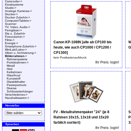
Camcorder->
Kiosksysteme
Studio->
Analoge Kameras->
Drucker->
Drucker Zubehör->
Computer/Tablets->
Scanner
TV, Video, Audio->
Ferngläser->
Dia u. Zubehör
Fotozubehör->
Filme->
Canon KP-108IN [alle ab CP100 bis
W
Energie->
Smartphone-Zubehör->
heute, wie auch CP1000 / CP1200 /
G
MiniLab/Labor->
CP1300]
Alben u. Archivierung->
Bilderrahmen
->
kein Postkartenaufdruck;
Rahmenpakete
Ihr Preis: login!
Porträtrahmen->
Metall
Holz
Keilrahmen
Glas/Acryl
Kunststoff
Glasbildhalter
Passepartouts
Diverse
Schlüsselanhänger
Verschiedenes->
Haushaltswaren->
Hersteller
FV - Metallrahmenpaket "24" (je 8
S
Rahmen 10x15, 13x18 und 15x20
P
farblich sortiert)
3
Sprachen
Ihr Preis: login!