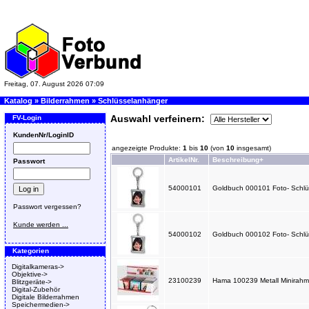
Freitag, 07. August 2026 07:09
Katalog
»
Bilderrahmen
»
Schlüsselanhänger
Auswahl verfeinern:
FV-Login
KundenNr/LoginID
angezeigte Produkte:
1
bis
10
(von
10
insgesamt)
ArtikelNr.
Beschreibung+
Passwort
54000101
Goldbuch 000101 Foto- Schlüs
Passwort vergessen?
Kunde werden ...
54000102
Goldbuch 000102 Foto- Schlüs
Kategorien
Digitalkameras->
Objektive->
23100239
Hama 100239 Metall Minirahmen 
Blitzgeräte->
Digital-Zubehör
Digitale Bilderrahmen
Speichermedien->