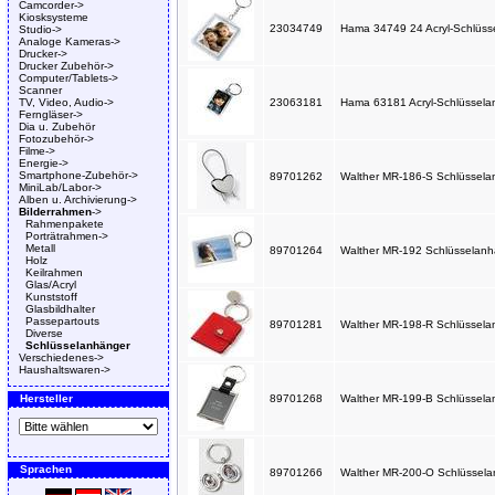
Camcorder->
Kiosksysteme
23034749
Hama 34749 24 Acryl-Schlüssela
Studio->
Analoge Kameras->
Drucker->
Drucker Zubehör->
Computer/Tablets->
Scanner
TV, Video, Audio->
23063181
Hama 63181 Acryl-Schlüsselanh
Ferngläser->
Dia u. Zubehör
Fotozubehör->
Filme->
Energie->
Smartphone-Zubehör->
89701262
Walther MR-186-S Schlüsselan
MiniLab/Labor->
Alben u. Archivierung->
Bilderrahmen
->
Rahmenpakete
Porträtrahmen->
Metall
89701264
Walther MR-192 Schlüsselanhä
Holz
Keilrahmen
Glas/Acryl
Kunststoff
Glasbildhalter
Passepartouts
89701281
Walther MR-198-R Schlüsselan
Diverse
Schlüsselanhänger
Verschiedenes->
Haushaltswaren->
Hersteller
89701268
Walther MR-199-B Schlüsselan
Sprachen
89701266
Walther MR-200-O Schlüssela