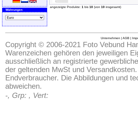
angezeigte Produkte:
1
bis
10
(von
10
insgesamt)
Währungen
Unternehmen
|
AGB
|
Imp
Copyright © 2006-2021 Foto Vebund Hand
Warenzeichen gehören den jeweiligen Ei
ausschließlich an registrierte gewerblic
der geltenden MwSt und Versandkosten. D
Endverbraucher. Die Abbildungen und t
abweichen.
-, Grp: , Vert: