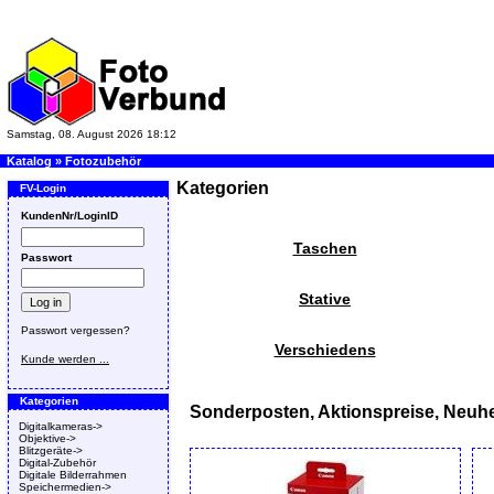
Samstag, 08. August 2026 18:12
Katalog
»
Fotozubehör
Kategorien
FV-Login
KundenNr/LoginID
Taschen
Passwort
Stative
Passwort vergessen?
Verschiedens
Kunde werden ...
Kategorien
Sonderposten, Aktionspreise, Neuhe
Digitalkameras->
Objektive->
Blitzgeräte->
Digital-Zubehör
Digitale Bilderrahmen
Speichermedien->