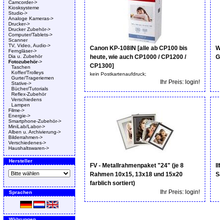
Camcorder->
Kiosksysteme
Studio->
Analoge Kameras->
Drucker->
Drucker Zubehör->
Computer/Tablets->
Scanner
TV, Video, Audio->
Canon KP-108IN [alle ab CP100 bis
W
Ferngläser->
Dia u. Zubehör
heute, wie auch CP1000 / CP1200 /
G
Fotozubehör
->
CP1300]
Taschen
Koffer/Trolleys
kein Postkartenaufdruck;
Gurte/Trageriemen
Ihr Preis: login!
Stative->
Bücher/Tutorials
Reflex-Zubehör
Verschiedens
Lampen
Filme->
Energie->
Smartphone-Zubehör->
MiniLab/Labor->
Alben u. Archivierung->
Bilderrahmen->
Verschiedenes->
Haushaltswaren->
Hersteller
FV - Metallrahmenpaket "24" (je 8
I
Rahmen 10x15, 13x18 und 15x20
S
farblich sortiert)
Ihr Preis: login!
Sprachen
Währungen