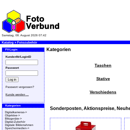
Samstag, 08. August 2026 07:42
Katalog
»
Fotozubehör
Kategorien
FV-Login
KundenNr/LoginID
Taschen
Passwort
Stative
Passwort vergessen?
Verschiedens
Kunde werden ...
Kategorien
Sonderposten, Aktionspreise, Neuhe
Digitalkameras->
Objektive->
Blitzgeräte->
Digital-Zubehör
Digitale Bilderrahmen
Speichermedien->