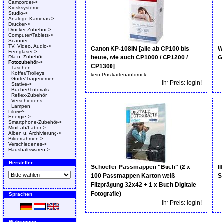
Camcorder->
Kiosksysteme
Studio->
Analoge Kameras->
Drucker->
Drucker Zubehör->
Computer/Tablets->
Scanner
TV, Video, Audio->
Canon KP-108IN [alle ab CP100 bis
W
Ferngläser->
Dia u. Zubehör
heute, wie auch CP1000 / CP1200 /
G
Fotozubehör
->
CP1300]
Taschen
Koffer/Trolleys
kein Postkartenaufdruck;
Gurte/Trageriemen
Ihr Preis: login!
Stative->
Bücher/Tutorials
Reflex-Zubehör
Verschiedens
Lampen
Filme->
Energie->
Smartphone-Zubehör->
MiniLab/Labor->
Alben u. Archivierung->
Bilderrahmen->
Verschiedenes->
Haushaltswaren->
Hersteller
Schoeller Passmappen "Buch" (2 x
I
100 Passmappen Karton weiß
S
Filzprägung 32x42 + 1 x Buch Digitale
Fotografie)
Sprachen
Ihr Preis: login!
Währungen