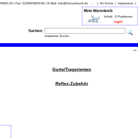
9/9800-20 | Fax: 02389/9800-60 | E-Mail: info@fotoverbund.de - |
Ihr Konto
|
Impressum
|
Mein Warenkorb
Inhalt:
0 Positionen
login!
Suchen:
erweiterte Suche...
Gurte/Trageriemen
Reflex-Zubehör