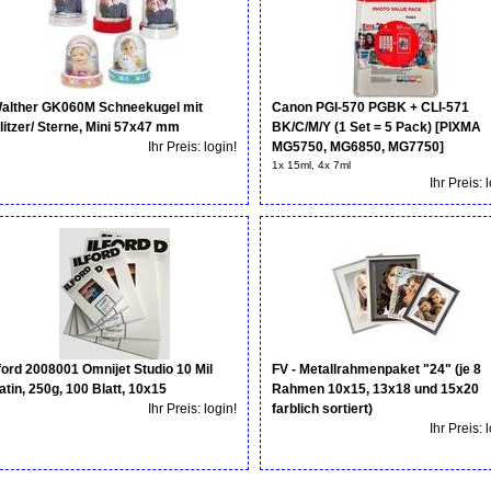
alther GK060M Schneekugel mit
Canon PGI-570 PGBK + CLI-571
litzer/ Sterne, Mini 57x47 mm
BK/C/M/Y (1 Set = 5 Pack) [PIXMA
Ihr Preis: login!
MG5750, MG6850, MG7750]
1x 15ml, 4x 7ml
Ihr Preis: 
lford 2008001 Omnijet Studio 10 Mil
FV - Metallrahmenpaket "24" (je 8
atin, 250g, 100 Blatt, 10x15
Rahmen 10x15, 13x18 und 15x20
Ihr Preis: login!
farblich sortiert)
Ihr Preis: 