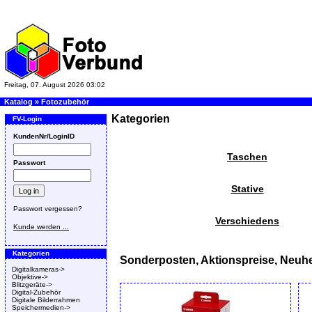
Freitag, 07. August 2026 03:02
Katalog
»
Fotozubehör
Kategorien
FV-Login
KundenNr/LoginID
Taschen
Passwort
Stative
Passwort vergessen?
Verschiedens
Kunde werden ...
Kategorien
Sonderposten, Aktionspreise, Neuhe
Digitalkameras->
Objektive->
Blitzgeräte->
Digital-Zubehör
Digitale Bilderrahmen
Speichermedien->