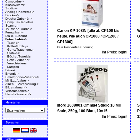
Camcorder->
Kiosksysteme
Studio->
Analoge Kameras->
Drucker->
Drucker Zubehör->
Computer/Tablets->
Scanner
TV, Video, Audio->
Canon KP-108IN [alle ab CP100 bis
W
Ferngläser->
Dia u. Zubehör
heute, wie auch CP1000 / CP1200 /
G
Fotozubehör
->
CP1300]
Taschen
Koffer/Trolleys
kein Postkartenaufdruck;
Gurte/Trageriemen
Ihr Preis: login!
Stative->
Bücher/Tutorials
Reflex-Zubehör
Verschiedens
Lampen
Filme->
Energie->
Smartphone-Zubehör->
MiniLab/Labor->
Alben u. Archivierung->
Bilderrahmen->
Verschiedenes->
Haushaltswaren->
Hersteller
Ilford 2008001 Omnijet Studio 10 Mil
S
Satin, 250g, 100 Blatt, 10x15
P
Ihr Preis: login!
3
Sprachen
Währungen