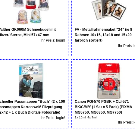
alther GK060M Schneekugel mit
FV - Metallrahmenpaket "24" (je 8
litzer/ Sterne, Mini 57x47 mm
Rahmen 10x15, 13x18 und 15x20
Ihr Preis: login!
farblich sortiert)
Ihr Preis: 
choeller Passmappen "Buch" (2 x 100
Canon PGI-570 PGBK + CLI-571
assmappen Karton weiß Filzprägung
BK/C/M/Y (1 Set = 5 Pack) [PIXMA
2x42 + 1 x Buch Digitale Fotografie)
MG5750, MG6850, MG7750]
Ihr Preis: login!
1x 15ml, 4x 7ml
Ihr Preis: 