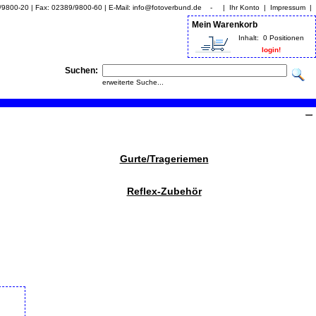
9/9800-20 | Fax: 02389/9800-60 | E-Mail: info@fotoverbund.de - |
Ihr Konto
|
Impressum
|
Mein Warenkorb
Inhalt:
0 Positionen
login!
Suchen:
erweiterte Suche...
Gurte/Trageriemen
Reflex-Zubehör