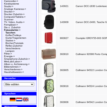
Camcorder->
Kiosksysteme
143921
Canon DCC-1830 Ledertasch
Studio->
Analoge Kameras->
Drucker->
Drucker Zubehör->
Computer/Tablets->
Scanner
TV, Video, Audio->
143909
Canon DCC-2400, Tasche für 
Ferngläser->
Dia u. Zubehör
Fotozubehör
->
Taschen
Koffer/Trolleys
Gurte/Trageriemen
983827
Crumpler GROY55-003 GOFER
Stative->
Bücher/Tutorials
Reflex-Zubehör
Verschiedens
Lampen
Filme->
363810
Cullmann 92098 Porto Compa
Energie->
Smartphone-Zubehör->
MiniLab/Labor->
Alben u. Archivierung->
Bilderrahmen->
Verschiedenes->
363805
Cullmann 94522 London Comp
Haushaltswaren->
Hersteller
363816
Cullmann 94524 London Com
Sprachen
363806
Cullmann 94542 London Comp
Währungen