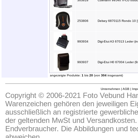
363818
Cullmann 99540 X-CU outdo
253806
Delsey 6870115 Rondo 10 [
993934
Digi-Etui A3 67013 Leder (i
993937
Digi-Etui H0 67004 Leder (
angezeigte Produkte:
1
bis
20
(von
304
insgesamt)
Unternehmen
|
AGB
|
Imp
Copyright © 2006-2021 Foto Vebund Hand
Warenzeichen gehören den jeweiligen Ei
ausschließlich an registrierte gewerblic
der geltenden MwSt und Versandkosten. D
Endverbraucher. Die Abbildungen und t
abweichen.