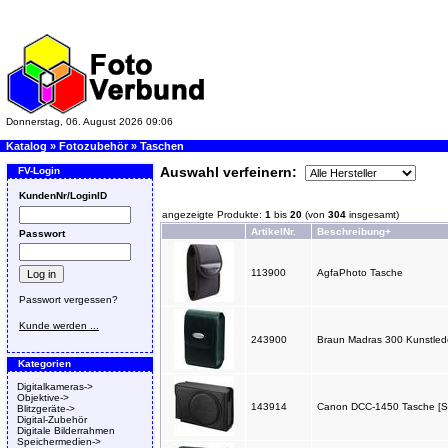
Donnerstag, 06. August 2026 09:06
Katalog
»
Fotozubehör
»
Taschen
Auswahl verfeinern:
FV-Login
KundenNr/LoginID
angezeigte Produkte:
1
bis
20
(von
304
insgesamt)
ArtikelNr.
Beschreibung+
Passwort
113900
AgfaPhoto Tasche
Passwort vergessen?
Kunde werden ...
243900
Braun Madras 300 Kunstlede
Kategorien
Digitalkameras->
Objektive->
143914
Canon DCC-1450 Tasche [S
Blitzgeräte->
Digital-Zubehör
Digitale Bilderrahmen
Speichermedien->