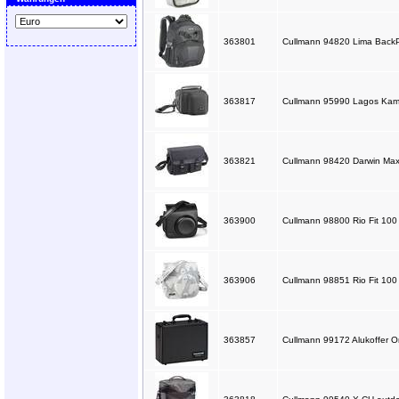
363801
Cullmann 94820 Lima BackPa
363817
Cullmann 95990 Lagos Kame
363821
Cullmann 98420 Darwin Max
363900
Cullmann 98800 Rio Fit 100 f
363906
Cullmann 98851 Rio Fit 100 f
363857
Cullmann 99172 Alukoffer O