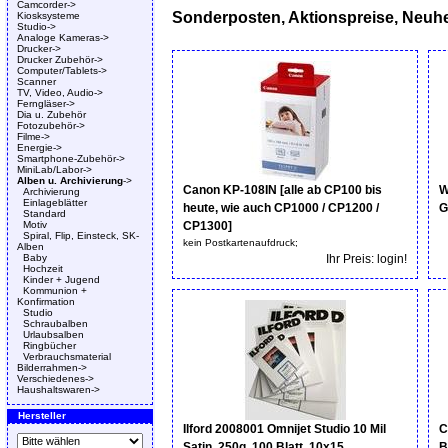
Camcorder->
Sonderposten, Aktionspreise, Neuhe
Kiosksysteme
Studio->
Analoge Kameras->
Drucker->
Drucker Zubehör->
Computer/Tablets->
Scanner
TV, Video, Audio->
Ferngläser->
Dia u. Zubehör
Fotozubehör->
Filme->
Energie->
Smartphone-Zubehör->
MiniLab/Labor->
Alben u. Archivierung
->
Canon KP-108IN [alle ab CP100 bis
W
Archivierung
Einlageblätter
heute, wie auch CP1000 / CP1200 /
G
Standard
Motiv
CP1300]
Spiral, Flip, Einsteck, SK-
kein Postkartenaufdruck;
Alben
Baby
Ihr Preis: login!
Hochzeit
Kinder + Jugend
Kommunion +
Konfirmation
Studio
Schraubalben
Urlaubsalben
Ringbücher
Verbrauchsmaterial
Bilderrahmen->
Verschiedenes->
Haushaltswaren->
Hersteller
Ilford 2008001 Omnijet Studio 10 Mil
C
Satin, 250g, 100 Blatt, 10x15
B