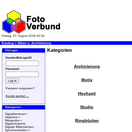
Freitag, 07. August 2026 03:54
Katalog
»
Alben u. Archivierung
Kategorien
FV-Login
KundenNr/LoginID
Archivierung
Passwort
Motiv
Passwort vergessen?
Hochzeit
Kunde werden ...
Studio
Kategorien
Digitalkameras->
Objektive->
Ringbücher
Blitzgeräte->
Digital-Zubehör
Digitale Bilderrahmen
Speichermedien->