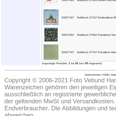
54027043
Goldbuch 27043 Kinder Foto Al
54027167
Goldbuch 27167 Kinderalbum Rit
54027542
Goldbuch 27542 Fotoalbum Vera
54027747
Goldbuch 27747 Fotoalbum Hanf
angezeigte Produkte:
1
bis
20
(von
35
insgesamt)
Unternehmen
|
AGB
|
Imp
Copyright © 2006-2021 Foto Vebund Hand
Warenzeichen gehören den jeweiligen Ei
ausschließlich an registrierte gewerblic
der geltenden MwSt und Versandkosten. D
Endverbraucher. Die Abbildungen und t
abweichen.