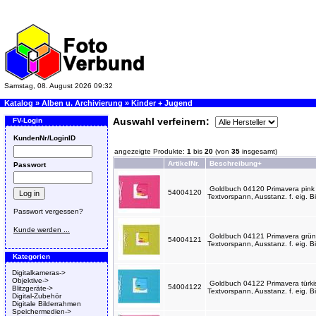
Samstag, 08. August 2026 09:32
Katalog
»
Alben u. Archivierung
»
Kinder + Jugend
Auswahl verfeinern:
FV-Login
KundenNr/LoginID
angezeigte Produkte:
1
bis
20
(von
35
insgesamt)
ArtikelNr.
Beschreibung+
Passwort
Goldbuch 04120 Primavera pink 
54004120
Textvorspann, Ausstanz. f. eig. Bi
Passwort vergessen?
Kunde werden ...
Goldbuch 04121 Primavera grün 
54004121
Textvorspann, Ausstanz. f. eig. Bi
Kategorien
Digitalkameras->
Objektive->
Goldbuch 04122 Primavera türki
54004122
Blitzgeräte->
Textvorspann, Ausstanz. f. eig. Bi
Digital-Zubehör
Digitale Bilderrahmen
Speichermedien->