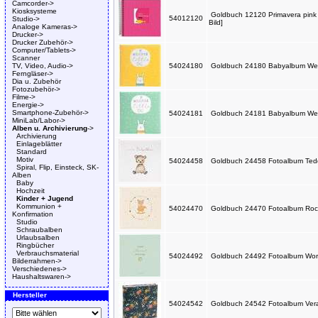
Camcorder->
Kiosksysteme
Goldbuch 12120 Primavera pink -
54012120
Studio->
Bild]
Analoge Kameras->
Drucker->
Drucker Zubehör->
Computer/Tablets->
Scanner
TV, Video, Audio->
54024180
Goldbuch 24180 Babyalbum Welco
Ferngläser->
Dia u. Zubehör
Fotozubehör->
Filme->
Energie->
Smartphone-Zubehör->
54024181
Goldbuch 24181 Babyalbum Welco
MiniLab/Labor->
Alben u. Archivierung
->
Archivierung
Einlageblätter
Standard
Motiv
54024458
Goldbuch 24458 Fotoalbum Tedd
Spiral, Flip, Einsteck, SK-
Alben
Baby
Hochzeit
Kinder + Jugend
Kommunion +
54024470
Goldbuch 24470 Fotoalbum Rock
Konfirmation
Studio
Schraubalben
Urlaubsalben
Ringbücher
Verbrauchsmaterial
54024492
Goldbuch 24492 Fotoalbum Wortr
Bilderrahmen->
Verschiedenes->
Haushaltswaren->
Hersteller
54024542
Goldbuch 24542 Fotoalbum Vera