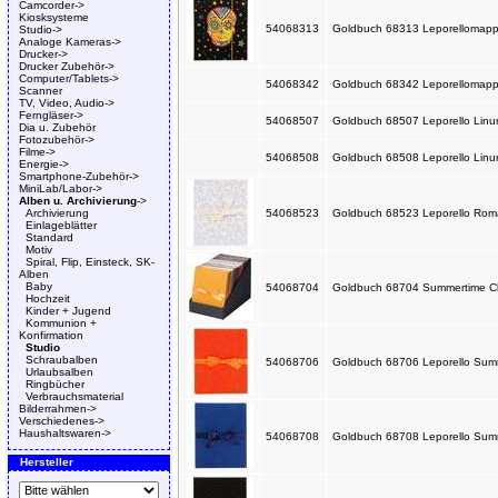
Camcorder->
Kiosksysteme
54068313
Goldbuch 68313 Leporellomappe 
Studio->
Analoge Kameras->
Drucker->
Drucker Zubehör->
Computer/Tablets->
54068342
Goldbuch 68342 Leporellomappe
Scanner
TV, Video, Audio->
Ferngläser->
54068507
Goldbuch 68507 Leporello Linu
Dia u. Zubehör
Fotozubehör->
Filme->
54068508
Goldbuch 68508 Leporello Linum
Energie->
Smartphone-Zubehör->
MiniLab/Labor->
Alben u. Archivierung
->
Archivierung
54068523
Goldbuch 68523 Leporello Rom
Einlageblätter
Standard
Motiv
Spiral, Flip, Einsteck, SK-
Alben
Baby
54068704
Goldbuch 68704 Summertime Class
Hochzeit
Kinder + Jugend
Kommunion +
Konfirmation
Studio
Schraubalben
54068706
Goldbuch 68706 Leporello Summe
Urlaubsalben
Ringbücher
Verbrauchsmaterial
Bilderrahmen->
Verschiedenes->
Haushaltswaren->
54068708
Goldbuch 68708 Leporello Summe
Hersteller