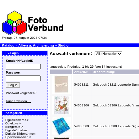
Freitag, 07. August 2026 07:34
Katalog
»
Alben u. Archivierung
»
Studio
Auswahl verfeinern:
FV-Login
KundenNr/LoginID
angezeigte Produkte:
1
bis
20
(von
64
insgesamt)
ArtikelNr.
Beschreibung+
Passwort
54068211
Goldbuch 68211 Leporello Summe
Passwort vergessen?
Kunde werden ...
54068306
Goldbuch 68306 Leporello 'in m
Kategorien
Digitalkameras->
Objektive->
54068309
Goldbuch 68309 Leporello '#(ha
Blitzgeräte->
Digital-Zubehör
Digitale Bilderrahmen
Speichermedien->