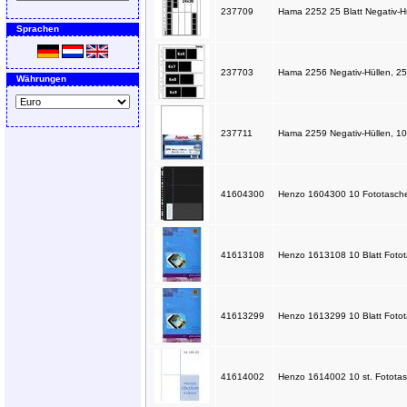
237709
Hama 2252 25 Blatt Negativ-H
Sprachen
237703
Hama 2256 Negativ-Hüllen, 25 
Währungen
237711
Hama 2259 Negativ-Hüllen, 100
41604300
Henzo 1604300 10 Fototaschen
41613108
Henzo 1613108 10 Blatt Fotota
41613299
Henzo 1613299 10 Blatt Fototas
41614002
Henzo 1614002 10 st. Fotota