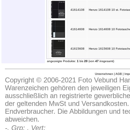
41614108
Henzo 1614108 10 st. Fotota
41614608
Henzo 1614608 10 Fototaschen
41615608
Henzo 1615608 10 Fototaschen
angezeigte Produkte:
1
bis
20
(von
47
insgesamt)
Unternehmen
|
AGB
|
Imp
Copyright © 2006-2021 Foto Vebund Hand
Warenzeichen gehören den jeweiligen Ei
ausschließlich an registrierte gewerblic
der geltenden MwSt und Versandkosten. D
Endverbraucher. Die Abbildungen und t
abweichen.
-, Grp: , Vert: