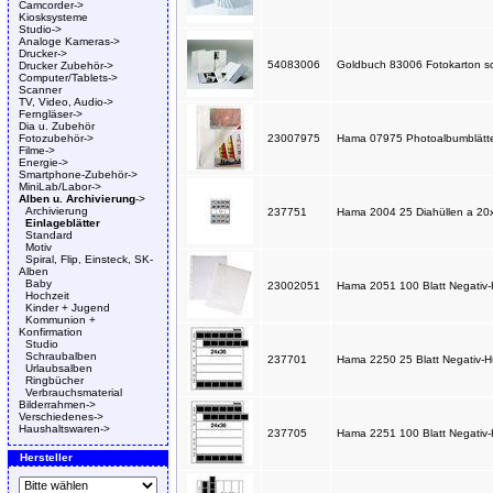
Camcorder->
Kiosksysteme
Studio->
Analoge Kameras->
Drucker->
54083006
Goldbuch 83006 Fotokarton sc
Drucker Zubehör->
Computer/Tablets->
Scanner
TV, Video, Audio->
Ferngläser->
Dia u. Zubehör
Fotozubehör->
23007975
Hama 07975 Photoalbumblätte
Filme->
Energie->
Smartphone-Zubehör->
MiniLab/Labor->
Alben u. Archivierung
->
Archivierung
237751
Hama 2004 25 Diahüllen a 20
Einlageblätter
Standard
Motiv
Spiral, Flip, Einsteck, SK-
Alben
Baby
23002051
Hama 2051 100 Blatt Negativ-
Hochzeit
Kinder + Jugend
Kommunion +
Konfirmation
Studio
Schraubalben
237701
Hama 2250 25 Blatt Negativ-Hü
Urlaubsalben
Ringbücher
Verbrauchsmaterial
Bilderrahmen->
Verschiedenes->
Haushaltswaren->
237705
Hama 2251 100 Blatt Negativ-H
Hersteller