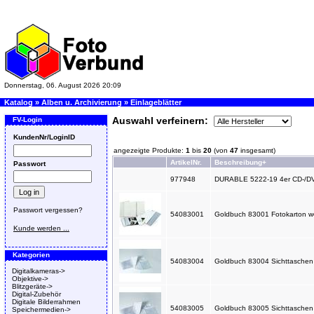
Donnerstag, 06. August 2026 20:09
Katalog
»
Alben u. Archivierung
»
Einlageblätter
Auswahl verfeinern:
FV-Login
KundenNr/LoginID
angezeigte Produkte:
1
bis
20
(von
47
insgesamt)
ArtikelNr.
Beschreibung+
Passwort
977948
DURABLE 5222-19 4er CD-/DVD-
Passwort vergessen?
54083001
Goldbuch 83001 Fotokarton wei
Kunde werden ...
Kategorien
54083004
Goldbuch 83004 Sichttaschen 
Digitalkameras->
Objektive->
Blitzgeräte->
Digital-Zubehör
Digitale Bilderrahmen
54083005
Goldbuch 83005 Sichttaschen 
Speichermedien->