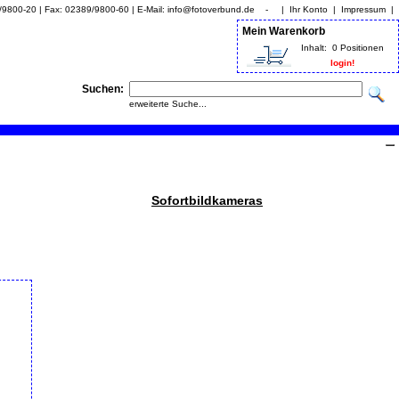
9/9800-20 | Fax: 02389/9800-60 | E-Mail: info@fotoverbund.de - |
Ihr Konto
|
Impressum
|
Mein Warenkorb
Inhalt:
0 Positionen
login!
Suchen:
erweiterte Suche...
Sofortbildkameras