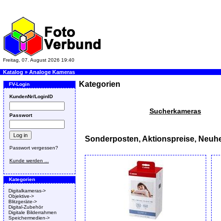
Freitag, 07. August 2026 19:40
Katalog
»
Analoge Kameras
Kategorien
FV-Login
KundenNr/LoginID
Sucherkameras
Passwort
Sonderposten, Aktionspreise, Neuhe
Passwort vergessen?
Kunde werden ...
Kategorien
Digitalkameras->
Objektive->
Blitzgeräte->
Digital-Zubehör
Digitale Bilderrahmen
Speichermedien->