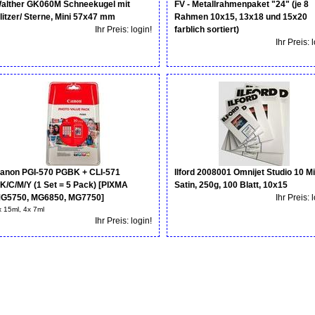
alther GK060M Schneekugel mit
FV - Metallrahmenpaket "24" (je 8
litzer/ Sterne, Mini 57x47 mm
Rahmen 10x15, 13x18 und 15x20
Ihr Preis: login!
farblich sortiert)
Ihr Preis: 
anon PGI-570 PGBK + CLI-571
Ilford 2008001 Omnijet Studio 10 Mi
K/C/M/Y (1 Set = 5 Pack) [PIXMA
Satin, 250g, 100 Blatt, 10x15
G5750, MG6850, MG7750]
Ihr Preis: 
x 15ml, 4x 7ml
Ihr Preis: login!