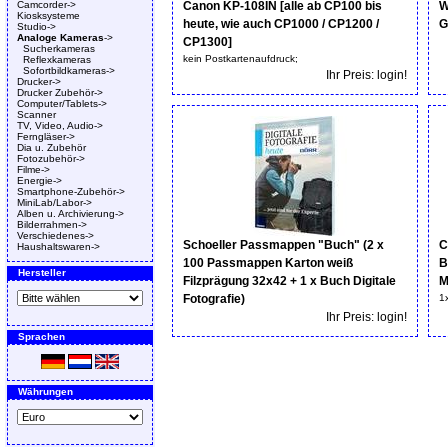
Camcorder->
Canon KP-108IN [alle ab CP100 bis
W
Kiosksysteme
heute, wie auch CP1000 / CP1200 /
G
Studio->
Analoge Kameras
->
CP1300]
Sucherkameras
kein Postkartenaufdruck;
Reflexkameras
Sofortbildkameras->
Ihr Preis: login!
Drucker->
Drucker Zubehör->
Computer/Tablets->
Scanner
TV, Video, Audio->
Ferngläser->
Dia u. Zubehör
Fotozubehör->
Filme->
Energie->
Smartphone-Zubehör->
MiniLab/Labor->
Alben u. Archivierung->
Bilderrahmen->
Verschiedenes->
Schoeller Passmappen "Buch" (2 x
C
Haushaltswaren->
100 Passmappen Karton weiß
B
Hersteller
Filzprägung 32x42 + 1 x Buch Digitale
M
Fotografie)
1
Ihr Preis: login!
Sprachen
Währungen