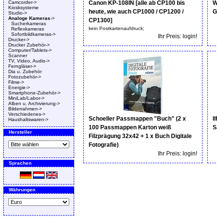
Camcorder->
Canon KP-108IN [alle ab CP100 bis
W
Kiosksysteme
heute, wie auch CP1000 / CP1200 /
G
Studio->
Analoge Kameras
->
CP1300]
Sucherkameras
kein Postkartenaufdruck;
Reflexkameras
Sofortbildkameras->
Ihr Preis: login!
Drucker->
Drucker Zubehör->
Computer/Tablets->
Scanner
TV, Video, Audio->
Ferngläser->
Dia u. Zubehör
Fotozubehör->
Filme->
Energie->
Smartphone-Zubehör->
MiniLab/Labor->
Alben u. Archivierung->
Bilderrahmen->
Verschiedenes->
Schoeller Passmappen "Buch" (2 x
I
Haushaltswaren->
100 Passmappen Karton weiß
S
Hersteller
Filzprägung 32x42 + 1 x Buch Digitale
Fotografie)
Ihr Preis: login!
Sprachen
Währungen