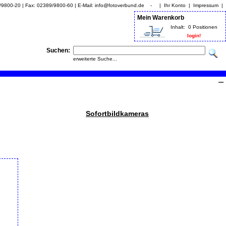
9/9800-20 | Fax: 02389/9800-60 | E-Mail: info@fotoverbund.de - |
Ihr Konto
|
Impressum
|
Mein Warenkorb
Inhalt:
0 Positionen
login!
Suchen:
erweiterte Suche...
Sofortbildkameras