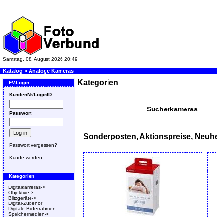
Samstag, 08. August 2026 20:49
Katalog
»
Analoge Kameras
Kategorien
FV-Login
KundenNr/LoginID
Sucherkameras
Passwort
Sonderposten, Aktionspreise, Neuhe
Passwort vergessen?
Kunde werden ...
Kategorien
Digitalkameras->
Objektive->
Blitzgeräte->
Digital-Zubehör
Digitale Bilderrahmen
Speichermedien->