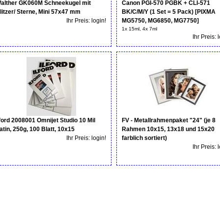
alther GK060M Schneekugel mit
Canon PGI-570 PGBK + CLI-571
litzer/ Sterne, Mini 57x47 mm
BK/C/M/Y (1 Set = 5 Pack) [PIXMA
Ihr Preis: login!
MG5750, MG6850, MG7750]
1x 15ml, 4x 7ml
Ihr Preis: 
lford 2008001 Omnijet Studio 10 Mil
FV - Metallrahmenpaket "24" (je 8
atin, 250g, 100 Blatt, 10x15
Rahmen 10x15, 13x18 und 15x20
Ihr Preis: login!
farblich sortiert)
Ihr Preis: 