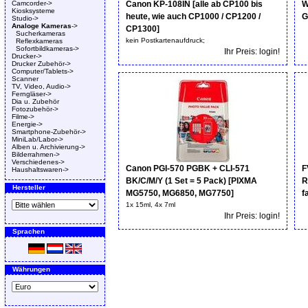
Camcorder->
Canon KP-108IN [alle ab CP100 bis
W
Kiosksysteme
heute, wie auch CP1000 / CP1200 /
G
Studio->
Analoge Kameras
->
CP1300]
Sucherkameras
kein Postkartenaufdruck;
Reflexkameras
Sofortbildkameras->
Ihr Preis: login!
Drucker->
Drucker Zubehör->
Computer/Tablets->
Scanner
TV, Video, Audio->
Ferngläser->
Dia u. Zubehör
Fotozubehör->
Filme->
Energie->
Smartphone-Zubehör->
MiniLab/Labor->
Alben u. Archivierung->
Bilderrahmen->
Verschiedenes->
Canon PGI-570 PGBK + CLI-571
F
Haushaltswaren->
BK/C/M/Y (1 Set = 5 Pack) [PIXMA
R
Hersteller
MG5750, MG6850, MG7750]
f
1x 15ml, 4x 7ml
Ihr Preis: login!
Sprachen
Währungen