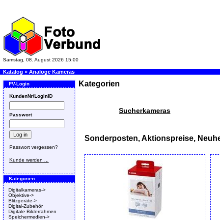
Samstag, 08. August 2026 15:00
Katalog
»
Analoge Kameras
Kategorien
FV-Login
KundenNr/LoginID
Sucherkameras
Passwort
Sonderposten, Aktionspreise, Neuhe
Passwort vergessen?
Kunde werden ...
Kategorien
Digitalkameras->
Objektive->
Blitzgeräte->
Digital-Zubehör
Digitale Bilderrahmen
Speichermedien->