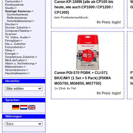
Camcorder->
Canon KP-108IN [alle ab CP100 bis
W
Kiosksysteme
heute, wie auch CP1000 / CP1200 /
G
Studio->
Analoge Kameras
->
CP1300]
Sucherkameras
kein Postkartenaufdruck;
Reflexkameras
Sofortbildkameras->
Ihr Preis: login!
Drucker->
Drucker Zubehör->
Computer/Tablets->
Scanner
TV, Video, Audio->
Ferngläser->
Dia u. Zubehör
Fotozubehör->
Filme->
Energie->
Smartphone-Zubehör->
MiniLab/Labor->
Alben u. Archivierung->
Bilderrahmen->
Verschiedenes->
Canon PGI-570 PGBK + CLI-571
F
Haushaltswaren->
BK/C/M/Y (1 Set = 5 Pack) [PIXMA
R
Hersteller
MG5750, MG6850, MG7750]
f
1x 15ml, 4x 7ml
Ihr Preis: login!
Sprachen
Währungen