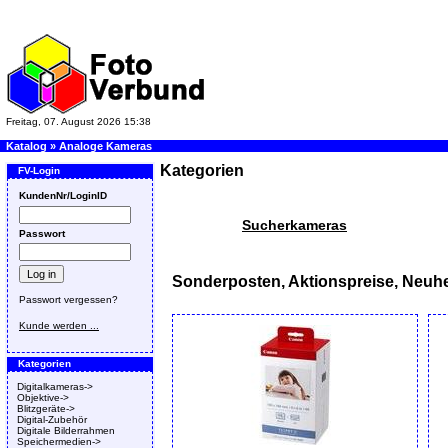
Freitag, 07. August 2026 15:38
Katalog
»
Analoge Kameras
Kategorien
FV-Login
KundenNr/LoginID
Sucherkameras
Passwort
Sonderposten, Aktionspreise, Neuhe
Passwort vergessen?
Kunde werden ...
Kategorien
Digitalkameras->
Objektive->
Blitzgeräte->
Digital-Zubehör
Digitale Bilderrahmen
Speichermedien->