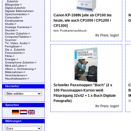
Zubehör
Blitzgeräte->
Digital-Zubehör
Digitale Bilderrahmen
Speichermedien->
Canon KP-108IN [alle ab CP100 bis
W
Camcorder->
heute, wie auch CP1000 / CP1200 /
G
Kiosksysteme
Studio->
CP1300]
Analoge Kameras->
Drucker->
kein Postkartenaufdruck;
Drucker Zubehör->
Ihr Preis: login!
Computer/Tablets->
Scanner
TV, Video, Audio->
Ferngläser->
Dia u. Zubehör
Fotozubehör->
Filme->
Energie->
Smartphone-Zubehör->
MiniLab/Labor->
Alben u. Archivierung->
Bilderrahmen->
Verschiedenes->
Haushaltswaren->
Schoeller Passmappen "Buch" (2 x
C
Hersteller
100 Passmappen Karton weiß
B
Filzprägung 32x42 + 1 x Buch Digitale
M
Fotografie)
1
Sprachen
Ihr Preis: login!
Währungen