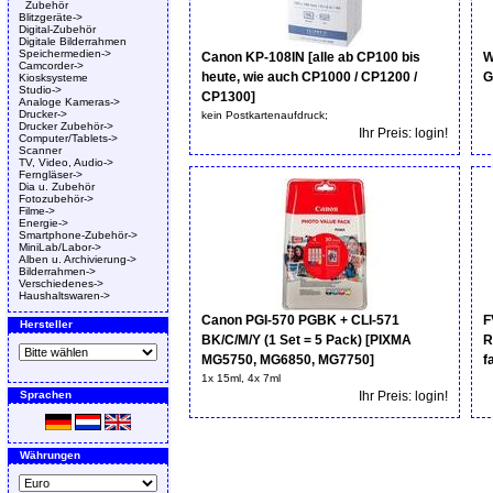
Zubehör
Blitzgeräte->
Digital-Zubehör
Digitale Bilderrahmen
Speichermedien->
Canon KP-108IN [alle ab CP100 bis
W
Camcorder->
heute, wie auch CP1000 / CP1200 /
G
Kiosksysteme
Studio->
CP1300]
Analoge Kameras->
Drucker->
kein Postkartenaufdruck;
Drucker Zubehör->
Ihr Preis: login!
Computer/Tablets->
Scanner
TV, Video, Audio->
Ferngläser->
Dia u. Zubehör
Fotozubehör->
Filme->
Energie->
Smartphone-Zubehör->
MiniLab/Labor->
Alben u. Archivierung->
Bilderrahmen->
Verschiedenes->
Haushaltswaren->
Canon PGI-570 PGBK + CLI-571
F
Hersteller
BK/C/M/Y (1 Set = 5 Pack) [PIXMA
R
MG5750, MG6850, MG7750]
f
1x 15ml, 4x 7ml
Sprachen
Ihr Preis: login!
Währungen