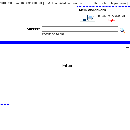
9/9800-20 | Fax: 02389/9800-60 | E-Mail: info@fotoverbund.de - |
Ihr Konto
|
Impressum
|
Mein Warenkorb
Inhalt:
0 Positionen
login!
Suchen:
erweiterte Suche...
Filter