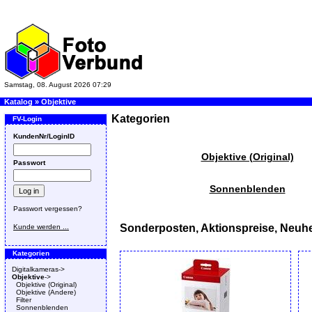
Samstag, 08. August 2026 07:29
Katalog
»
Objektive
Kategorien
FV-Login
KundenNr/LoginID
Objektive (Original)
Passwort
Sonnenblenden
Passwort vergessen?
Sonderposten, Aktionspreise, Neuhe
Kunde werden ...
Kategorien
Digitalkameras->
Objektive
->
Objektive (Original)
Objektive (Andere)
Filter
Sonnenblenden