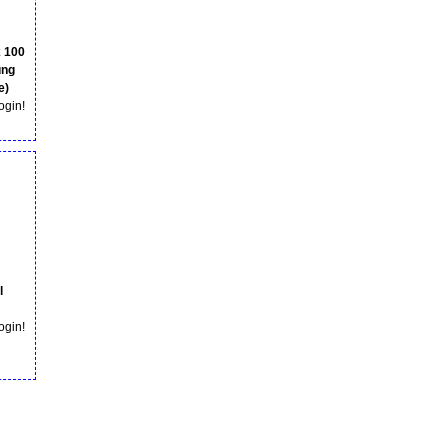
 100
ung
e)
login!
l
login!