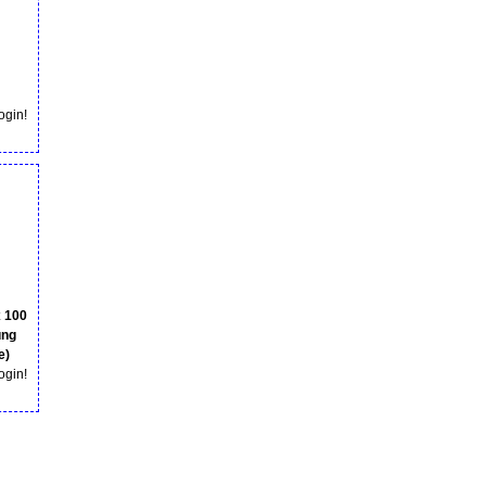
login!
 100
ung
e)
login!