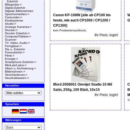
Zubehör
Blitzgeräte->
Digital-Zubehör
Digitale Bilderrahmen
Speichermedien->
Canon KP-108IN [alle ab CP100 bis
W
Camcorder->
heute, wie auch CP1000 / CP1200 /
G
Kiosksysteme
Studio->
CP1300]
Analoge Kameras->
Drucker->
kein Postkartenaufdruck;
Drucker Zubehör->
Ihr Preis: login!
Computer/Tablets->
Scanner
TV, Video, Audio->
Ferngläser->
Dia u. Zubehör
Fotozubehör->
Filme->
Energie->
Smartphone-Zubehör->
MiniLab/Labor->
Alben u. Archivierung->
Bilderrahmen->
Verschiedenes->
Haushaltswaren->
Ilford 2008001 Omnijet Studio 10 Mil
C
Hersteller
Satin, 250g, 100 Blatt, 10x15
B
Ihr Preis: login!
M
1
Sprachen
Währungen