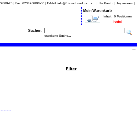
9/9800-20 | Fax: 02389/9800-60 | E-Mail: info@fotoverbund.de - |
Ihr Konto
|
Impressum
|
Mein Warenkorb
Inhalt:
0 Positionen
login!
Suchen:
erweiterte Suche...
Filter