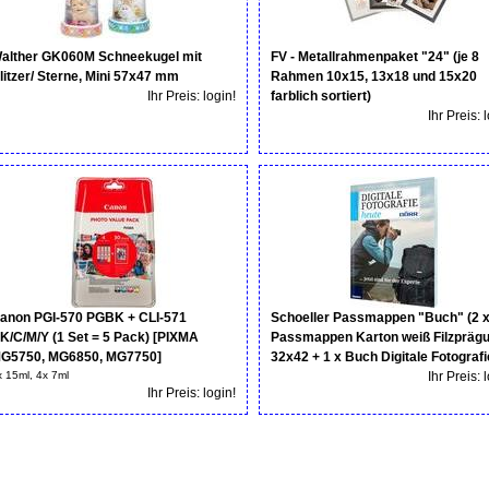
alther GK060M Schneekugel mit
FV - Metallrahmenpaket "24" (je 8
litzer/ Sterne, Mini 57x47 mm
Rahmen 10x15, 13x18 und 15x20
Ihr Preis: login!
farblich sortiert)
Ihr Preis: 
anon PGI-570 PGBK + CLI-571
Schoeller Passmappen "Buch" (2 x
K/C/M/Y (1 Set = 5 Pack) [PIXMA
Passmappen Karton weiß Filzpräg
G5750, MG6850, MG7750]
32x42 + 1 x Buch Digitale Fotografi
x 15ml, 4x 7ml
Ihr Preis: 
Ihr Preis: login!