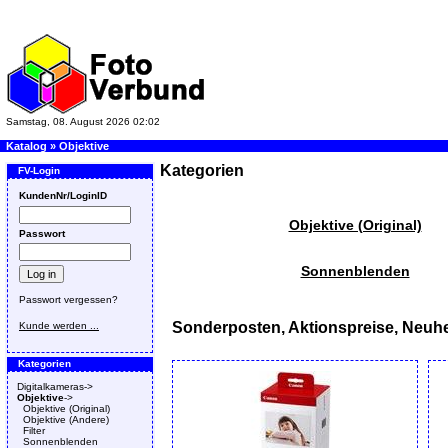
Samstag, 08. August 2026 02:02
Katalog
»
Objektive
Kategorien
FV-Login
KundenNr/LoginID
Objektive (Original)
Passwort
Sonnenblenden
Passwort vergessen?
Sonderposten, Aktionspreise, Neuhe
Kunde werden ...
Kategorien
Digitalkameras->
Objektive
->
Objektive (Original)
Objektive (Andere)
Filter
Sonnenblenden