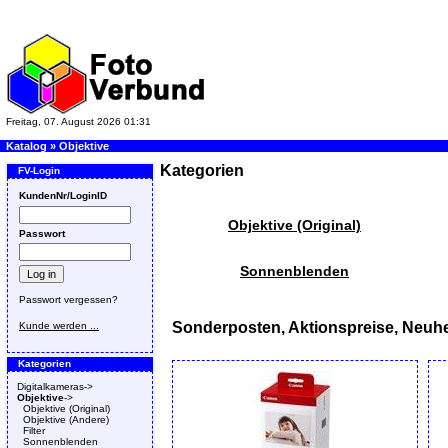
Freitag, 07. August 2026 01:31
Katalog
»
Objektive
Kategorien
FV-Login
KundenNr/LoginID
Objektive (Original)
Passwort
Sonnenblenden
Passwort vergessen?
Sonderposten, Aktionspreise, Neuhe
Kunde werden ...
Kategorien
Digitalkameras->
Objektive
->
Objektive (Original)
Objektive (Andere)
Filter
Sonnenblenden