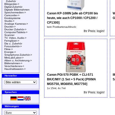
Zubehör
Blitzgeräte->
Digital-Zubehör
Digitale Bilderrahmen
Speichermedien->
Canon KP-108IN [alle ab CP100 bis
W
Camcorder->
heute, wie auch CP1000 / CP1200 /
G
Kiosksysteme
Studio->
CP1300]
Analoge Kameras->
Drucker->
kein Postkartenaufdruck;
Drucker Zubehör->
Ihr Preis: login!
Computer/Tablets->
Scanner
TV, Video, Audio->
Ferngläser->
Dia u. Zubehör
Fotozubehör->
Filme->
Energie->
Smartphone-Zubehör->
MiniLab/Labor->
Alben u. Archivierung->
Bilderrahmen->
Verschiedenes->
Haushaltswaren->
Canon PGI-570 PGBK + CLI-571
I
Hersteller
BK/C/M/Y (1 Set = 5 Pack) [PIXMA
S
MG5750, MG6850, MG7750]
1x 15ml, 4x 7ml
Sprachen
Ihr Preis: login!
Währungen