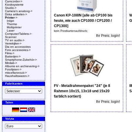
Camcorder->
Kiosksysteme
Studio->
Camera's analoog->
Doka artikelen->
Canon KP-108IN [alle ab CP100 bis
W
Printer
->
heute, wie auch CP1000 / CP1200 /
G
Inkjet
Thermo
CP1300]
Multiprinter
Laser
kein Postkartenaufdruck;
Computer/Tablets->
Ihr Preis: login!
Scanner
TV en audio->
Verrekijker->
Dia en accessoires
Foto accessoires->
Films->
Batterijen->
Smartphone-Zubehör->
Minilab->
Albums en archievering->
Fotolijsten->
miscellaneous->
Haushaltswaren->
Fabrikanten
FV - Metallrahmenpaket "24" (je 8
I
Rahmen 10x15, 13x18 und 15x20
S
farblich sortiert)
Ihr Preis: login!
Talen
Valuta