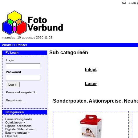
Tel.: ++49
maandag, 10 augustus 2026 11:02
Winkel
»
Printer
Sub-categorieën
FV-Login
Login
Inkjet
Paswoord
Laser
Paswoord vergeten?
Sonderposten, Aktionspreise, Neuhe
Registreren ...
Categorieën
Camera's digitaal->
Objektieven->
Digitale accessoirs
Digitale Bilderrahmen
Externe opslag->
Flitsers->